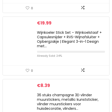
0
€
19.99
Wijnkoeler Stick Set – Wijnkoelstaaf +
Capsulesnijder + RVS-Wijnafsluiter +
Opbergzakje | Elegant 3-in-1 Design
met…
Already Sold: 24%
0
€
8.39
36 stuks champagne 3D vlinder
muurstickers, metallic kunststicker,
vlinder muurstickers voor
huisdecoratie, vlinders…