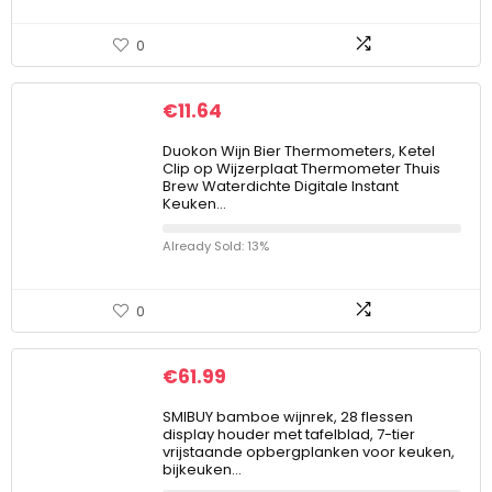
0
€
11.64
Duokon Wijn Bier Thermometers, Ketel
Clip op Wijzerplaat Thermometer Thuis
Brew Waterdichte Digitale Instant
Keuken…
Already Sold: 13%
0
€
61.99
SMIBUY bamboe wijnrek, 28 flessen
display houder met tafelblad, 7-tier
vrijstaande opbergplanken voor keuken,
bijkeuken…