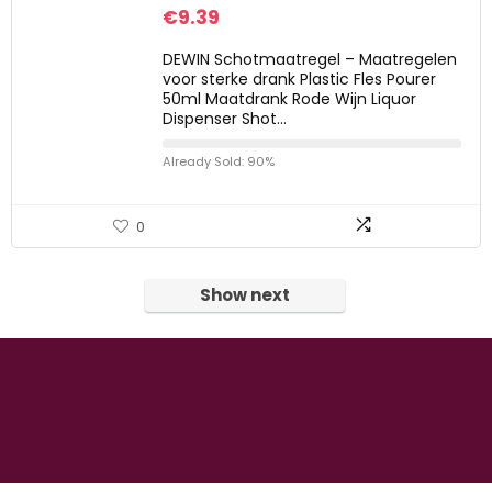
€
9.39
DEWIN Schotmaatregel – Maatregelen
voor sterke drank Plastic Fles Pourer
50ml Maatdrank Rode Wijn Liquor
Dispenser Shot…
Already Sold: 90%
0
Show next