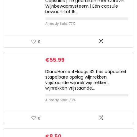
Capsules | Te gebruiken met Coravin
Wijnbewaarsysteem | Eén capsule
bewaart tot 15…
Already Sold: 77%
0
€
55.99
DlandHome 4-laags 32 fles capaciteit
stapelbare opslag wijnrekken
vrijstaande wijnrek wijnrekken,
wijnrekken vrijstaande…
Already Sold: 73%
0
€
8.50