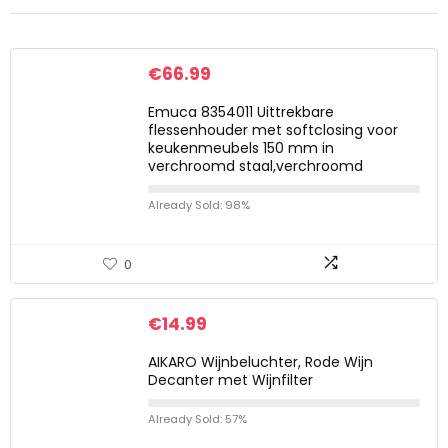
€
66.99
Emuca 8354011 Uittrekbare
flessenhouder met softclosing voor
keukenmeubels 150 mm in
verchroomd staal,verchroomd
Already Sold: 98%
0
€
14.99
AIKARO Wijnbeluchter, Rode Wijn
Decanter met Wijnfilter
Already Sold: 57%