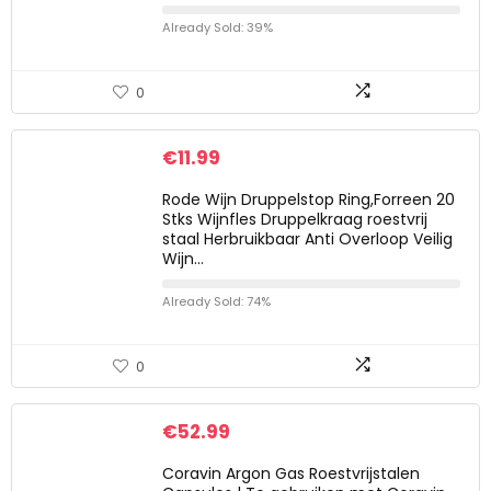
Already Sold: 39%
0
€
11.99
Rode Wijn Druppelstop Ring,Forreen 20
Stks Wijnfles Druppelkraag roestvrij
staal Herbruikbaar Anti Overloop Veilig
Wijn…
Already Sold: 74%
0
€
52.99
Coravin Argon Gas Roestvrijstalen