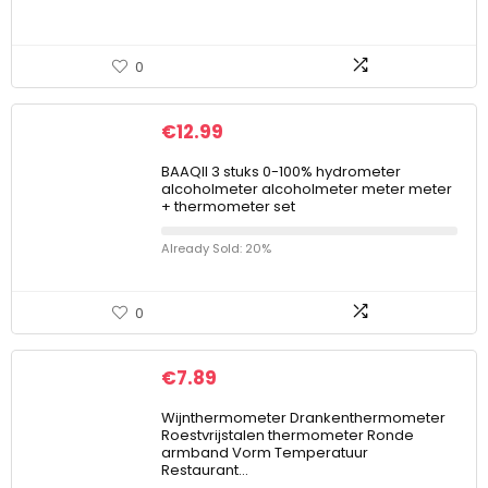
0
€
12.99
BAAQII 3 stuks 0-100% hydrometer
alcoholmeter alcoholmeter meter meter
+ thermometer set
Already Sold: 20%
0
€
7.89
Wijnthermometer Drankenthermometer
Roestvrijstalen thermometer Ronde
armband Vorm Temperatuur
Restaurant…