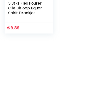
5 Stks Fles Pourer
Olie Uitloop Liquor
Spirit Drankjes
Pourer Olijfolie
Pourer Flip Top Fles
met Stof Caps voor
€
9.89
Bar en…