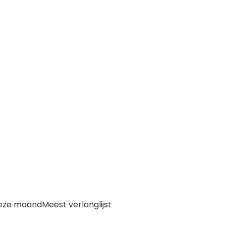
deze maand
Meest verlanglijst