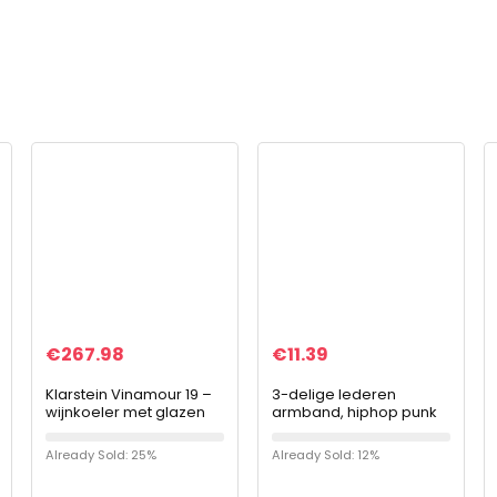
€
267.98
€
11.39
Klarstein Vinamour 19 –
3-delige lederen
wijnkoeler met glazen
armband, hiphop punk
deur, wijnkoeler,
vintage polsband met
wijnkoeler, 19
verstelbare gesp
Already Sold: 25%
Already Sold: 12%
wijnflessen, 65 L, 4-18 °
zwarte mode
C, 39 dB…
eenvoudige armband