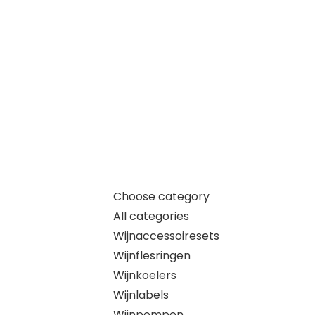
Choose category
All categories
Wijnaccessoiresets
Wijnflesringen
Wijnkoelers
Wijnlabels
Wijnpompen