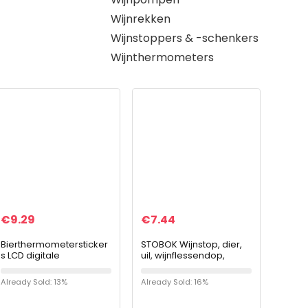
Wijnrekken
Wijnstoppers & -schenkers
Wijnthermometers
€
9.29
€
7.44
Bierthermometersticker
STOBOK Wijnstop, dier,
s LCD digitale
uil, wijnflessendop,
displaythermometer 5st
metaal, herbruikbaar,
Bier rode wijnen Fles
lekvrij, afdichting voor
Already Sold: 13%
Already Sold: 16%
temperatuursensorstick
wijn, dranken,
ers voor…
champagne…