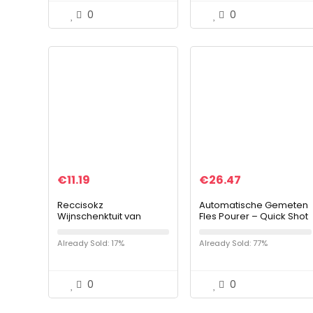
0
0
€
11.19
€
26.47
Reccisokz
Automatische Gemeten
Wijnschenktuit van
Fles Pourer – Quick Shot
zinklegering, zilver,
Spirit Measure Pourer
leeuwenkopvorm,
Dranken Wijn Cocktail
Already Sold: 17%
Already Sold: 77%
duurzame kurk,
Dispenser Home Bar
grappige
Tools – 1…
wijnflesschenktuit,
cadeau…
0
0