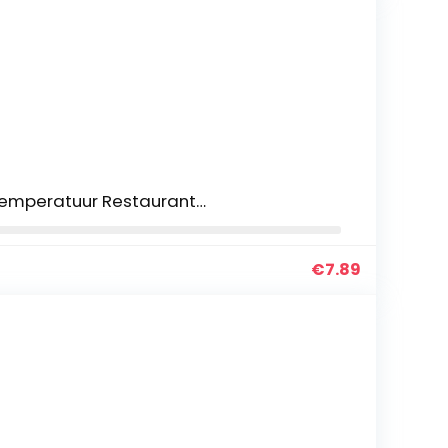
emperatuur Restaurant…
€
7.89