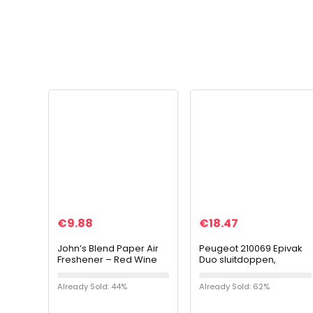
€
9.88
€
18.47
John’s Blend Paper Air
Peugeot 210069 Epivak
Freshener – Red Wine
Duo sluitdoppen,
kunststof, 2,7 x 2,7 x 3,5
cm, zwart
Already Sold: 44%
Already Sold: 62%