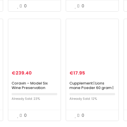
lederen…
0
0
€
239.40
€
17.95
Coravin – Model Six
Cupplement | Lions
Wine Preservation
mane Poeder 60 gram |
System – 3 Gas
Biologisch Pruikzwam
Capsules, 2 Screw Caps
Adaptogeen | Natuurlijk |
Already Sold: 23%
Already Sold: 12%
and Carry Case – Silver
Gratis scoop
0
0