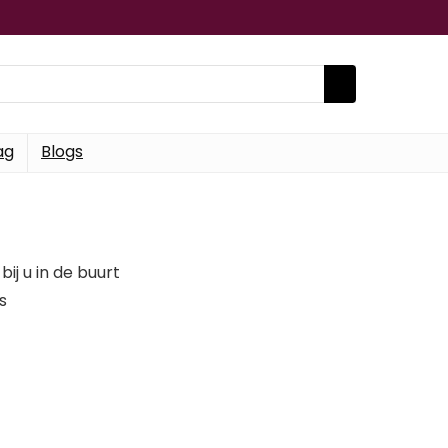
ag
Blogs
ij u in de buurt
s