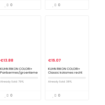
0
0
€
13.88
€
15.07
KUHN RIKON COLORI+
KUHN RIKON COLORI+
Pantsermes/groenteme
Classic koksmes recht
s, rozenbes (Limited
lemmet met
Edition Greenery), recht
lemmetbescherming,
Already Sold: 79%
Already Sold: 38%
lemmet met
anti-aanbaklaag,
lemmetbeschermer,
roestvrij staal, 30 cm,
anti…
groen
0
0