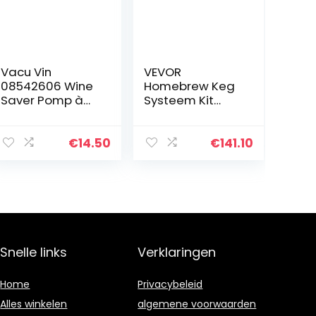
Vacu Vin
VEVOR
08542606 Wine
Homebrew Keg
Saver Pomp à
Systeem Kit
Vide avec
Zwarte Bier Druk
Bouchon Acier
Growler Kit 4 L
Inoxydable
Homebrew Mini
€
14.50
€
141.10
Blanc 18 x 12 x 12
Keg Kit
cm
Gemaakt van
304 Roestvrij
Staal…
Snelle links
Verklaringen
Home
Privacybeleid
Alles winkelen
algemene voorwaarden