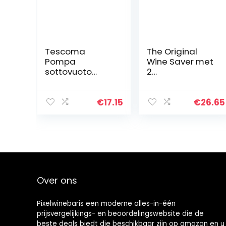
Tescoma
The Original
Pompa
Wine Saver met
sottovuoto
2
wijnpomp,
vacuümflessluiti
kunststof, rood,
ngen – zwart
22 x 13 x 4 cm
€
17.15
€
26.65
Over ons
Pixelwinebaris een moderne alles-in-één
prijsvergelijkings- en beoordelingswebsite die de
beste deals biedt die beschikbaar zijn op amazon en u