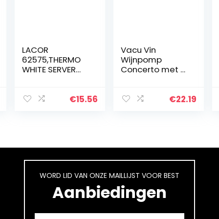
LACOR
Vacu Vin
62575,THERMO
Wijnpomp
WHITE SERVER
Concerto met 3
1L,WIT
stops, kunststof,
zwart, uniform
€
15.56
€
22.19
WORD LID VAN ONZE MAILLIJST VOOR BEST
Aanbiedingen