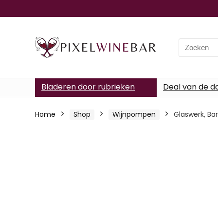
Search
for:
Bladeren door rubrieken
Deal van de d
Home
Shop
Wijnpompen
Glaswerk, Ba