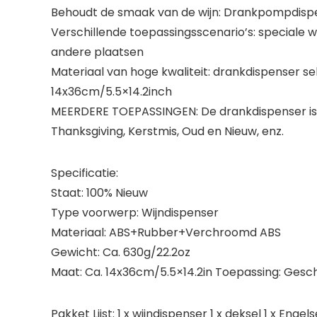
Behoudt de smaak van de wijn: Drankpompdispens
Verschillende toepassingsscenario’s: speciale wi
andere plaatsen
Materiaal van hoge kwaliteit: drankdispenser s
14x36cm/5.5×14.2inch
MEERDERE TOEPASSINGEN: De drankdispenser is pe
Thanksgiving, Kerstmis, Oud en Nieuw, enz.
Specificatie:
Staat: 100% Nieuw
Type voorwerp: Wijndispenser
Materiaal: ABS+Rubber+Verchroomd ABS
Gewicht: Ca. 630g/22.2oz
Maat: Ca. 14x36cm/5.5×14.2in Toepassing: Gesch
Pakket Lijst: 1 x wijndispenser 1 x deksel 1 x Engel