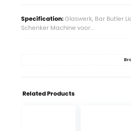
Specification:
Glaswerk, Bar Butler L
Schenker Machine voor…
Br
Related Products