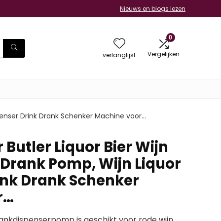
Nieuws en blogs lezen
0
Vergelijken
verlanglijst
ispenser Drink Drank Schenker Machine voor…
 Butler Liquor Bier Wijn
 Drank Pomp, Wijn Liquor
ink Drank Schenker
r…
rankdispenserpomp is geschikt voor rode wijn,