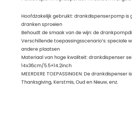
Hoofdzakelijk gebruikt: drankdispenserpomp is ge
dranken sproeien
Behoudt de smaak van de wijn: de drankpompdisp
Verschillende toepassingsscenario’s: speciale wi
andere plaatsen
Materiaal van hoge kwaliteit: drankdispenser s
14x36cm/5.5×14.2inch
MEERDERE TOEPASSINGEN: De drankdispenser is pe
Thanksgiving, Kerstmis, Oud en Nieuw, enz.