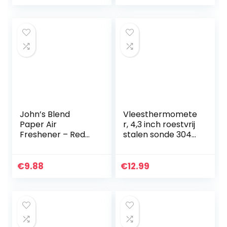
temperatuur
John’s Blend
Vleesthermomete
Paper Air
r, 4,3 inch roestvrij
Freshener – Red
stalen sonde 304
Wine
grillthermometer,
direct uitlezen,
lcd-display,
€
9.88
€
12.99
magneet, IP66…