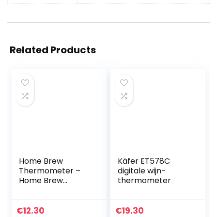
Related Products
Home Brew
Käfer ET578C
Thermometer –
digitale wijn-
Home Brew
thermometer
Equipment
Brouwthermomet
er voor wijn en bier
€
12.30
€
19.30