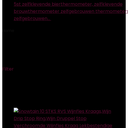
5st zelfklevende bierthermometer, zelfklevende
brouwthermometer zelfgebrouwen thermometers 
zelfgebrouwen…
€
10.49
Home
Product Afmetingen pakket
‎16.8 x 13.8 x 4.4 cm;
90 gram
‎16.8 x 13.8 x 4.4 cm; 90 gram
Filter
Showing the single result
Added to wishlist
Removed from wishlist
0
Add to compare