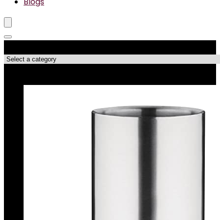
Blogs
Productcategorieën
Topdeals!!