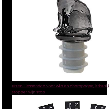
Xrten Flessendop voor wijn en champagne, kristal k
stopper wijn stop
€
10.72