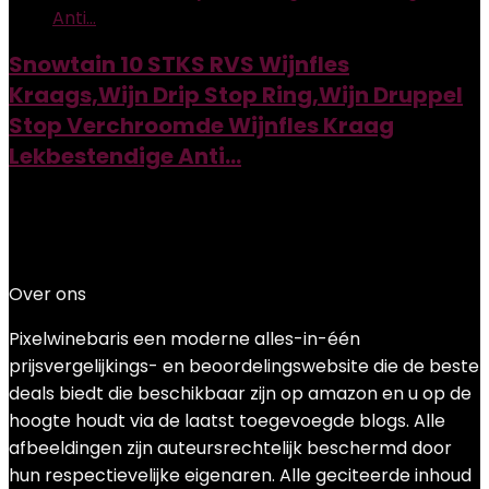
Snowtain 10 STKS RVS Wijnfles
Kraags,Wijn Drip Stop Ring,Wijn Druppel
Stop Verchroomde Wijnfles Kraag
Lekbestendige Anti…
Added to wishlist
Removed from wishlist
0
Add to compare
€
10.68
Over ons
Pixelwinebaris een moderne alles-in-één
prijsvergelijkings- en beoordelingswebsite die de beste
deals biedt die beschikbaar zijn op amazon en u op de
hoogte houdt via de laatst toegevoegde blogs. Alle
afbeeldingen zijn auteursrechtelijk beschermd door
hun respectievelijke eigenaren. Alle geciteerde inhoud