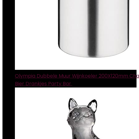
Olympia Dubbele Muur Wijnkoeler 200X120mm C
Bier Drankjes Party Bar
€
20.80