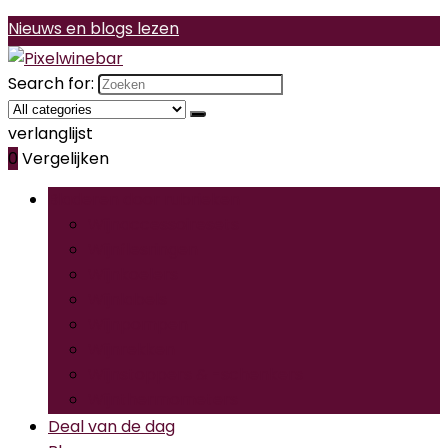
Nieuws en blogs lezen
Search for:
verlanglijst
0
Vergelijken
Bladeren door rubrieken
Wijnaccessoiresets
Wijnflesringen
Wijnkoelers
Wijnlabels
Wijnpompen
Wijnrekken
Wijnstoppers & -schenkers
Wijnthermometers
Deal van de dag