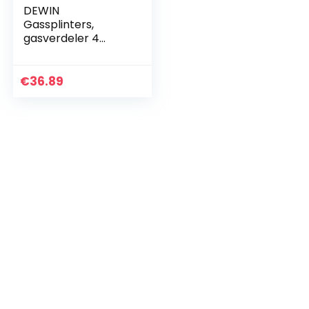
DEWIN
Gassplinters,
gasverdeler 4
wegen,
biersplinters,
herbruikbare CO2
€
36.89
luchtgasverdeler,
verdeler
biersplitter 4-weg