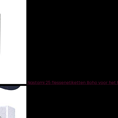
Nastami 25 flessenetiketten Boho voor het 