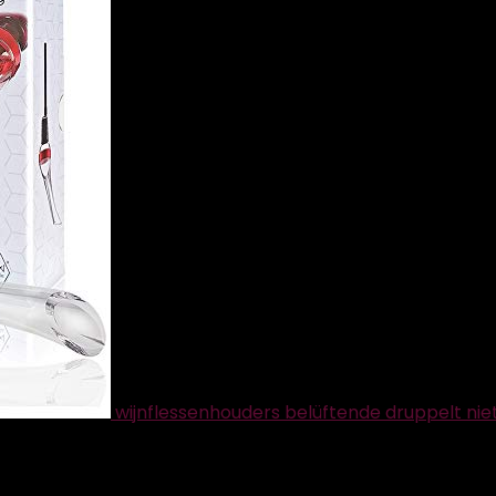
wijnflessenhouders belüftende druppelt nie
 x 6 cm; 550 gram