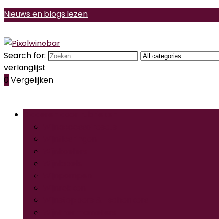
Nieuws en blogs lezen
Search for:
verlanglijst
0
Vergelijken
Bladeren door rubrieken
Wijnaccessoiresets
Wijnflesringen
Wijnkoelers
Wijnlabels
Wijnpompen
Wijnrekken
Wijnstoppers & -schenkers
Wijnthermometers