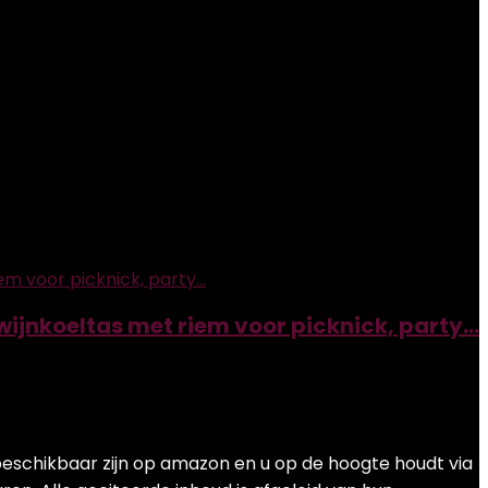
e wijnkoeltas met riem voor picknick, party…
 beschikbaar zijn op amazon en u op de hoogte houdt via