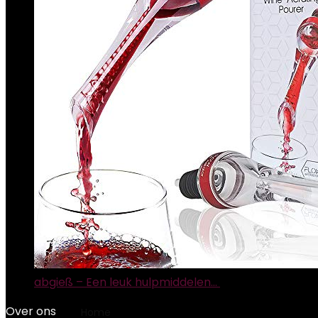
abgieß – Een leuk hulpmiddelen…
€
9.95
Over ons
Home
Product Afmetingen pakket
‎30 x 6