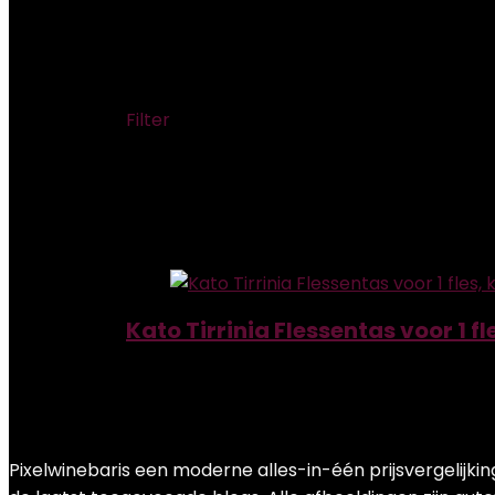
‎30 x 6 x 6 cm; 550 gra
Filter
Showing the single result
Added to wishlist
Removed from wishlist
0
Add to compare
Kato Tirrinia Flessentas voor 1 
Added to wishlist
Removed from wishlist
0
Add to compare
€
20.99
Pixelwinebaris een moderne alles-in-één prijsvergelijki