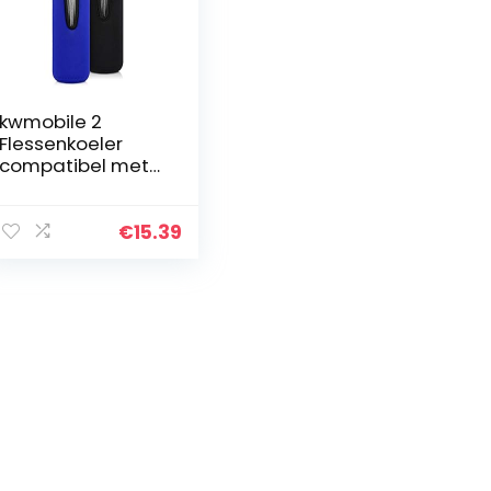
kwmobile 2
Flessenkoeler
compatibel met
330-500ml fles –
Voor bier en
andere koude
€
15.39
drankjes – Van
geïsoleerd
neopreen…