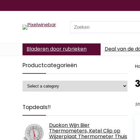
Search
for:
Bladeren door rubrieken
Deal van de d
Productcategorieën
H
‎
Sh
Topdeals!!
Duokon Wijn Bier
Thermometers, Ketel Clip op
Wijzerplaat Thermometer Thuis