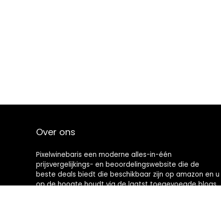
Over ons
Pixelwinebaris een moderne alles-in-één
prijsvergelijkings- en beoordelingswebsite die de
beste deals biedt die beschikbaar zijn op amazon en u
op de hoogte houdt via de laatst toegevoegde blogs.
Alle afbeeldingen zijn auteursrechtelijk beschermd
door hun respectievelijke eigenaren. Alle geciteerde
inhoud is afgeleid van hun respectievelijke bronnen.