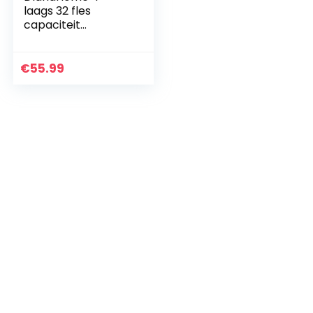
laags 32 fles
capaciteit
stapelbare opslag
wijnrekken
vrijstaande wijnrek
€
55.99
wijnrekken,
wijnrekken
vrijstaande…