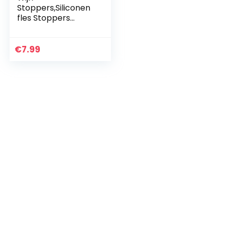
Stoppers,Siliconen
fles Stoppers
Gekleurde 5 Pack
Herbruikbare
flespluggen met
€
7.99
schroef voor het
behoud van bier…