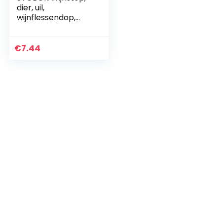
dier, uil,
wijnflessendop,
metaal,
herbruikbaar,
lekvrij, afdichting
€
7.44
voor wijn, dranken,
champagne…