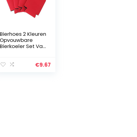
Bierhoes 2 Kleuren
Opvouwbare
Bierkoeler Set Van
4 Premium
Opvouwbare
Mouwen (Rood)
€
9.67