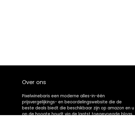
Over ons
Pixelwinebaris een moderne alles-in-één
prijsvergelijkings- en beoordelingswebsite die de
beste deals biedt die beschikbaar zijn op amazon en u
op de hoogte houdt via de laatst toegevoegde blogs.
Alle afbeeldingen zijn auteursrechtelijk beschermd
door hun respectievelijke eigenaren. Alle geciteerde
inhoud is afgeleid van hun respectievelijke bronnen.