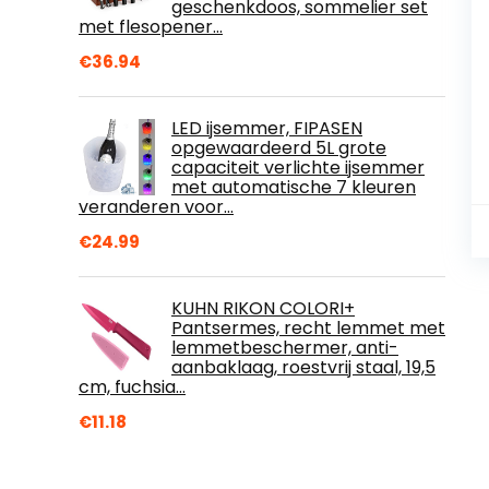
geschenkdoos, sommelier set
met flesopener…
€
36.94
LED ijsemmer, FIPASEN
opgewaardeerd 5L grote
capaciteit verlichte ijsemmer
met automatische 7 kleuren
veranderen voor…
€
24.99
KUHN RIKON COLORI+
Pantsermes, recht lemmet met
lemmetbeschermer, anti-
aanbaklaag, roestvrij staal, 19,5
cm, fuchsia…
€
11.18