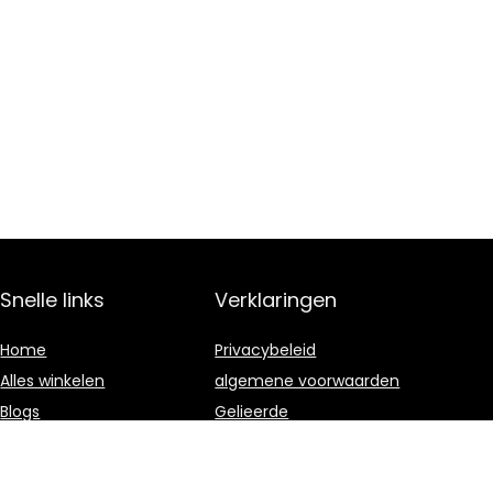
Snelle links
Verklaringen
Home
Privacybeleid
Alles winkelen
algemene voorwaarden
Blogs
Gelieerde
openbaarmaking
Onze webshops
Adverteren