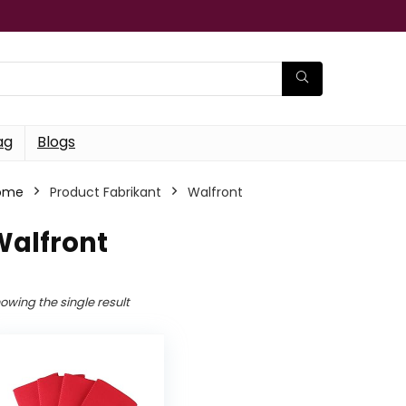
ag
Blogs
ome
Product Fabrikant
‎Walfront
Walfront
owing the single result