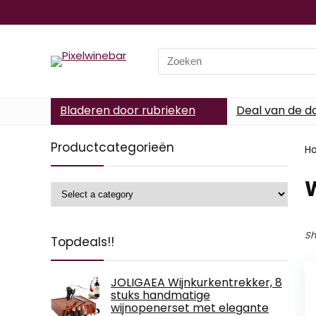
Search
for:
Bladeren door rubrieken
Deal van de d
Productcategorieën
H
‎
Sh
Topdeals!!
JOLIGAEA Wijnkurkentrekker, 8
stuks handmatige
wijnopenerset met elegante