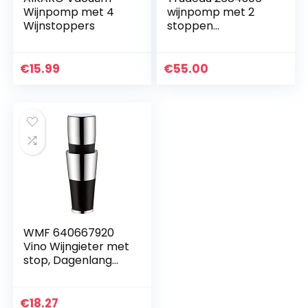
Wijnpomp met 4
wijnpomp met 2
Wijnstoppers
stoppen
kunststof/metaal
zwart 21 x 11,5 x 6
cm
€
15.99
€
55.00
WMF 640667920
Vino Wijngieter met
stop, Dagenlang
Verse Wijn,
Druppelvrij
Schenken,
€
18.27