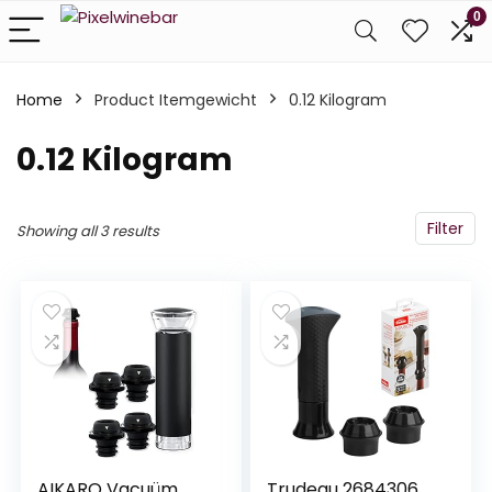
0
Home
Product Itemgewicht
‎0.12 Kilogram
‎0.12 Kilogram
Filter
Showing all 3 results
AIKARO Vacuüm
Trudeau 2684306