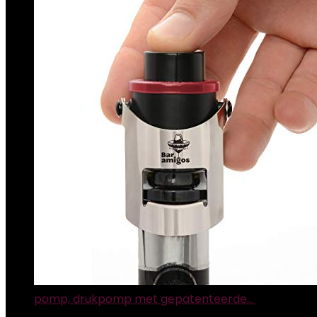
pomp, drukpomp met gepatenteerde…
€
10.67