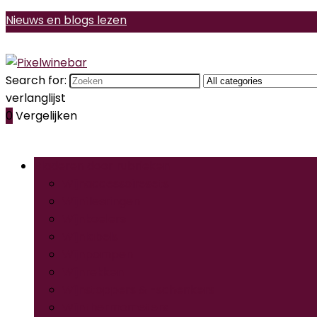
Nieuws en blogs lezen
Search for:
verlanglijst
0
Vergelijken
Bladeren door rubrieken
Wijnaccessoiresets
Wijnflesringen
Wijnkoelers
Wijnlabels
Wijnpompen
Wijnrekken
Wijnstoppers & -schenkers
Wijnthermometers