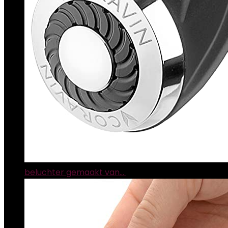
beluchter gemaakt van…
€
69.99