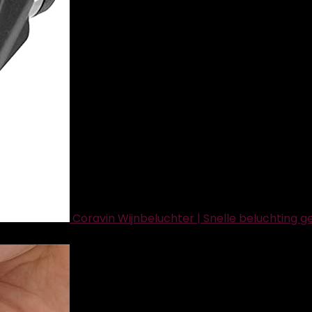
Coravin Wijnbeluchter | Snelle beluchting 