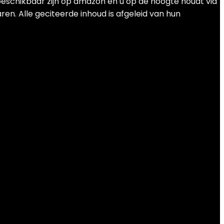
 beschikbaar zijn op amazon en u op de hoogte houdt via
en. Alle geciteerde inhoud is afgeleid van hun