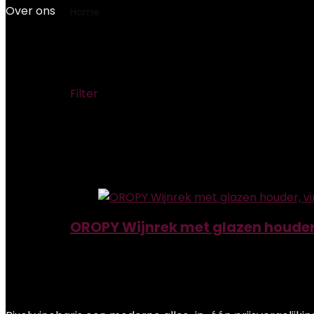
Over ons
Home
Product Itemgewicht
‎1220 Gram
‎1220 Gram
Filter
Showing the single result
Added to wishlist
Removed from wishlist
0
Add to compare
OROPY Wijnrek met glazen houder,
Added to wishlist
Removed from wishlist
0
Add to compare
€
27.59