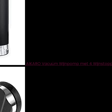
AIKARO Vacuüm Wijnpomp met 4 Wijnstop