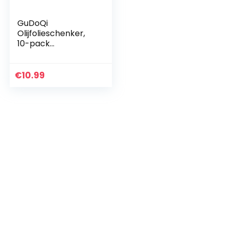
GuDoQi
Olijfolieschenker,
10-pack
Gedistilleerde
Schenker met
Stofkapjes,
€
10.99
Schenktuit Snelheid
Schenktuit
Vloeistof…