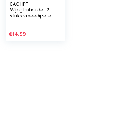
EACHPT
Wijnglashouder 2
stuks smeedijzeren
glashouder
geschikt voor 4
glazen wijnglasrek
€
14.99
onder de wijnkast
wandmontage…