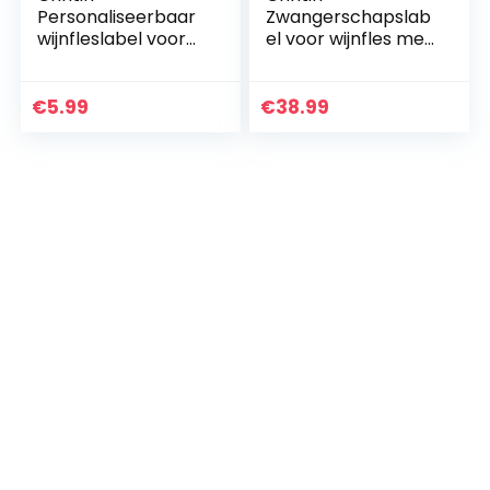
Personaliseerbaar
Zwangerschapslab
wijnfleslabel voor
el voor wijnfles met
wijnflessen, type
gepersonaliseerde
bordeaux, die
wijnfleshanger,
familie groeit,
motief: wijnrol,
€
5.99
€
38.99
verrassing voor
babyroutte,
papa…
verrassing…