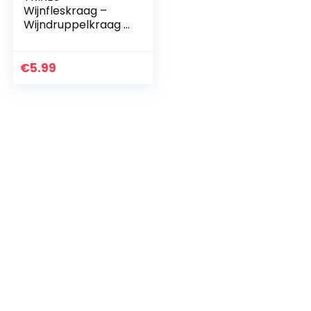
Wijnfleskraag –
Wijndruppelkraag –
Roestvrij staal –
Voelde voering –
Stop Drips
€
5.99