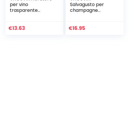
per vino
Salvagusto per
trasparente
champagne
Accessori da
Strumento da
cucina
cucina
€
13.63
€
16.95