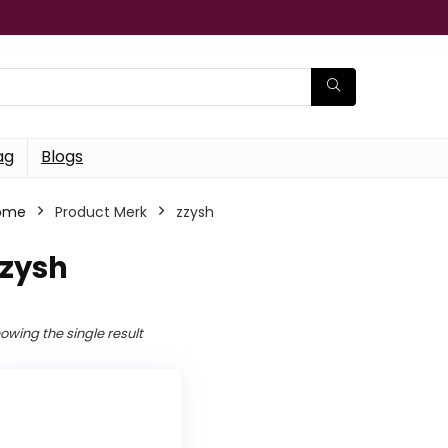
ag
Blogs
ome
Product Merk
‎zzysh
zzysh
owing the single result