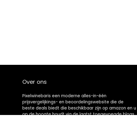
Over ons
Pixelwinebaris een moderne alles-in-één
prijsvergelijkings- en beoordelingswebsite die de
beste deals biedt die beschikbaar zijn op amazon en u
op de hoogte houdt via de laatst toegevoegde blogs.
Alle afbeeldingen zijn auteursrechtelijk beschermd
door hun respectievelijke eigenaren. Alle geciteerde
inhoud is afgeleid van hun respectievelijke bronnen.