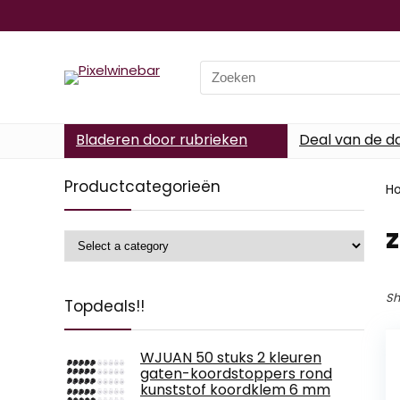
Search
for:
Bladeren door rubrieken
Deal van de d
Productcategorieën
H
‎
Sh
Topdeals!!
WJUAN 50 stuks 2 kleuren
gaten-koordstoppers rond
kunststof koordklem 6 mm