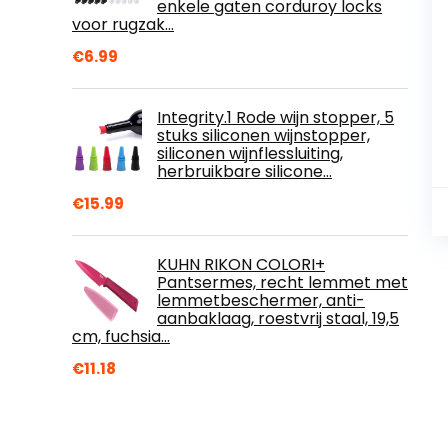
enkele gaten corduroy locks
voor rugzak…
€
6.99
Integrity.1 Rode wijn stopper, 5
stuks siliconen wijnstopper,
siliconen wijnflessluiting,
herbruikbare silicone…
€
15.99
KUHN RIKON COLORI+
Pantsermes, recht lemmet met
lemmetbeschermer, anti-
aanbaklaag, roestvrij staal, 19,5
cm, fuchsia…
€
11.18