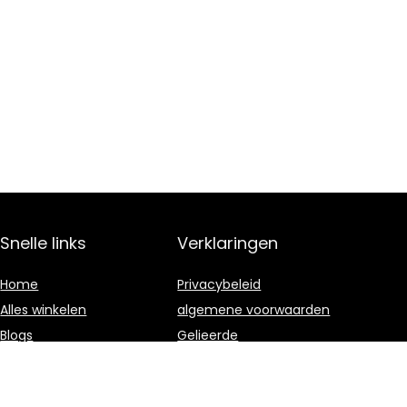
Snelle links
Verklaringen
Home
Privacybeleid
Alles winkelen
algemene voorwaarden
Blogs
Gelieerde
openbaarmaking
Onze webshops
Adverteren