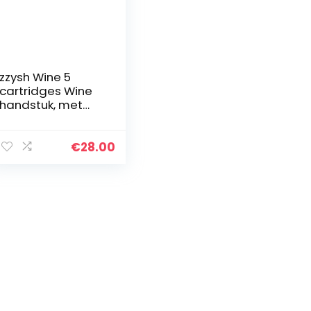
zzysh Wine 5
cartridges Wine
handstuk, met
argon gas, voor
maximaal 8
toepassingen,
€
28.00
staal, 201-1010-
0001