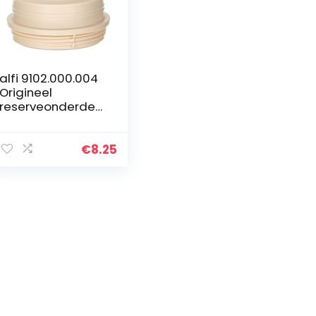
alfi 9102.000.004
Origineel
reserveonderdeel
stop siliconen,
voor isoleerkan
Juwel 1,0 l
€
8.25