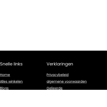
Snelle links
Verklaringen
Home
Privacybeleid
Alles winkelen
algemene voorwaarden
Blogs
Gelieerde
openbaarmaking
Onze webshops
Adverteren