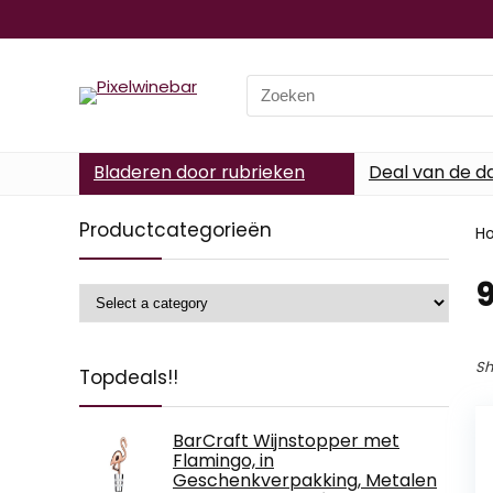
Search
for:
Bladeren door rubrieken
Deal van de d
Productcategorieën
H
‎
Sh
Topdeals!!
BarCraft Wijnstopper met
Flamingo, in
Geschenkverpakking, Metalen