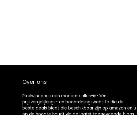
Over ons
Pixelwinebaris een moderne alles-in-één
prijsvergelijkings- en beoordelingswebsite die de
beste deals biedt die beschikbaar zijn op amazon en u
op de hoogte houdt via de laatst toegevoegde blogs.
Alle afbeeldingen zijn auteursrechtelijk beschermd
door hun respectievelijke eigenaren. Alle geciteerde
inhoud is afgeleid van hun respectievelijke bronnen.