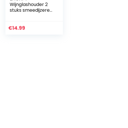
Wijnglashouder 2
stuks smeedijzeren
glashouder
geschikt voor 4
glazen wijnglasrek
€
14.99
onder de wijnkast
wandmontage…