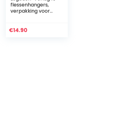
flessenhangers,
verpakking voor
kleine geschenken,
gastgeschenk,
give-away hanger
€
14.90
om te vullen voor…