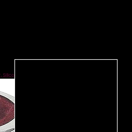
Siliconen en Plastic, 8 Centimeter
€
8.50