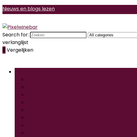
Nieuws en blogs lezen
Search for:
verlanglijst
0
Vergelijken
Bladeren door rubrieken
Wijnaccessoiresets
Wijnflesringen
Wijnkoelers
Wijnlabels
Wijnpompen
Wijnrekken
Wijnstoppers & -schenkers
Wijnthermometers