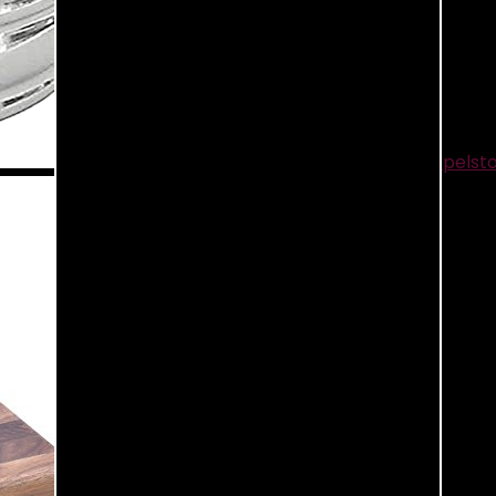
Fackelmann Druppelvangerring, druppelst