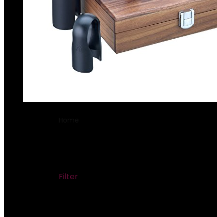
Home
Product Modelnummer
‎321531XUE
‎321531XUET1X1CB
Filter
Showing the single result
Added to wishlist
Removed from wishlist
0