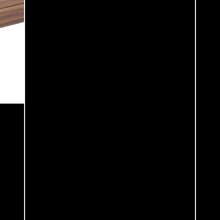
WMF Baric Sommelier set 3-delig
€
59.99
T1X1CB