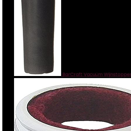
BarCraft Vacuüm Wijnstopper, 