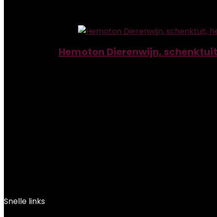
Add to compare
Hemoton Dierenwijn, schenktuit, 
Added to wishlist
Removed from wishlist
0
Add to compare
€
13.09
Snelle links