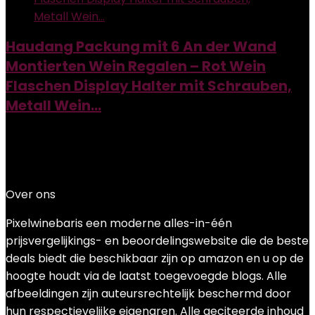
Haudang Packung mit 6 An der Wand
Montierten Wein Regalen – Rot Wein
Flaschen Display Halter mit Schrauben,
Metall Wein…
Added to wishlist
Removed from wishlist
0
Add to compare
€
22.99
Over ons
Pixelwinebaris een moderne alles-in-één
prijsvergelijkings- en beoordelingswebsite die de beste
deals biedt die beschikbaar zijn op amazon en u op de
hoogte houdt via de laatst toegevoegde blogs. Alle
afbeeldingen zijn auteursrechtelijk beschermd door
hun respectievelijke eigenaren. Alle geciteerde inhoud