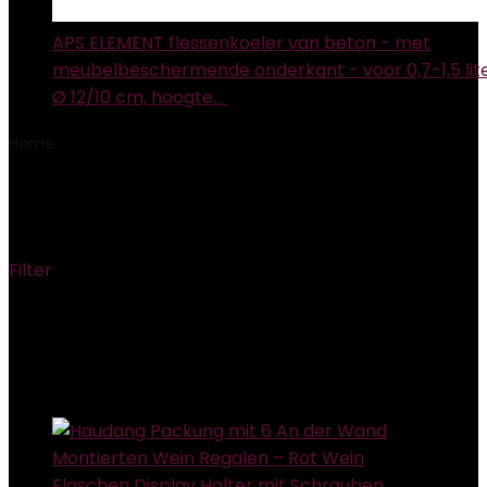
APS ELEMENT flessenkoeler van beton - met
meubelbeschermende onderkant - voor 0,7-1,5 lite
Ø 12/10 cm, hoogte…
€
30.99
Home
Product Modelnummer
‎409223
‎409223
Filter
Showing the single result
Added to wishlist
Removed from wishlist
0
Add to compare