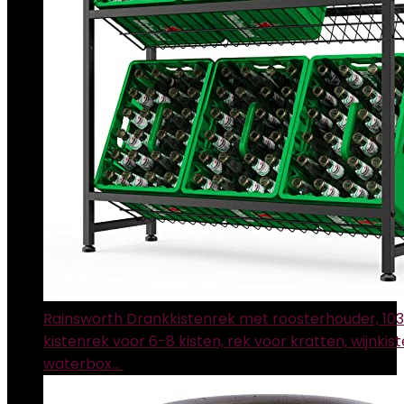
Rainsworth Drankkistenrek met roosterhouder, 10
kistenrek voor 6-8 kisten, rek voor kratten, wijnkist
waterbox…
€
101.58