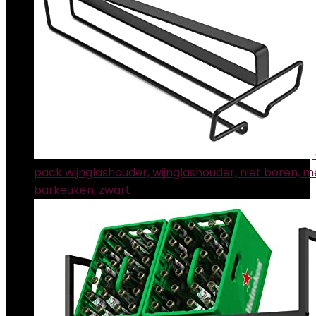
pack wijnglashouder, wijnglashouder, niet boren, m
barkeuken, zwart
€
14.04