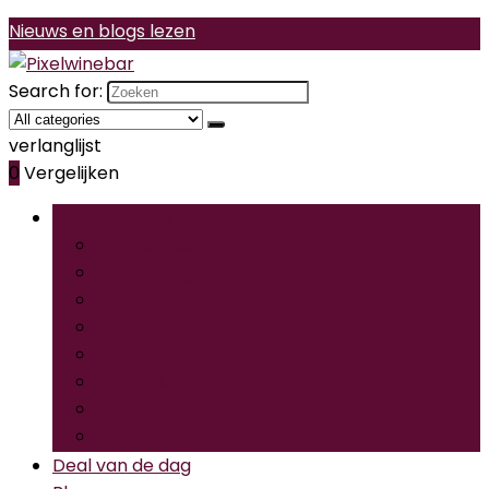
Nieuws en blogs lezen
Search for:
verlanglijst
0
Vergelijken
Bladeren door rubrieken
Wijnaccessoiresets
Wijnflesringen
Wijnkoelers
Wijnlabels
Wijnpompen
Wijnrekken
Wijnstoppers & -schenkers
Wijnthermometers
Deal van de dag