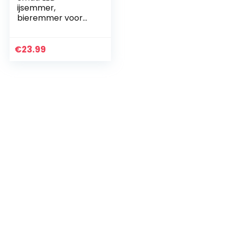
ijsemmer,
bieremmer voor
bars, 7
kleurveranderende
ijsemmer voor
€
23.99
cocktail,
champagne, wijn,
bier, drankjes…