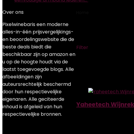
Over ons
Home
Product Modeln
Pixelwinebaris een moderne
‎YA-0005095
alles-in-één prijsvergelijkings-
en beoordelingswebsite die de
beste deals biedt die
Filter
beschikbaar zijn op amazon en
Showing the single resul
u op de hoogte houdt via de
laatst toegevoegde blogs. Alle
Added to wishlist
Removed
afbeeldingen zijn
Add to compare
auteursrechtelijk beschermd
door hun respectievelijke
eigenaren. Alle geciteerde
Yaheetech Wijnrek,
inhoud is afgeleid van hun
respectievelijke bronnen.
Added to wishlist
Removed
Add to compare