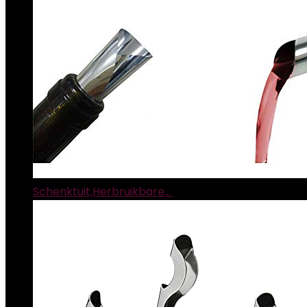
Schenktuit,Herbruikbare…
€
11.99