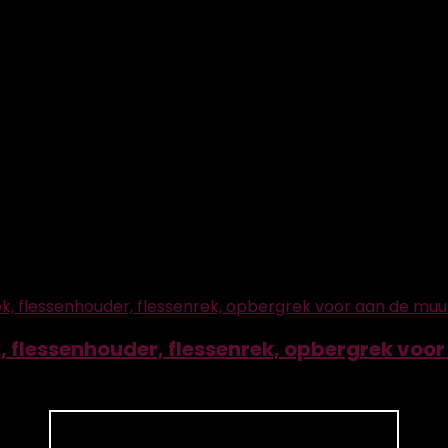
ummer
‎YA-00050953
3
t
 from wishlist
0
 flessenhouder, flessenrek, opbergrek voor 
 from wishlist
0