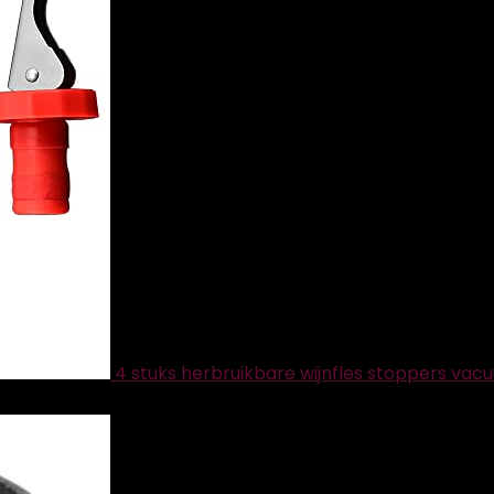
4 stuks herbruikbare wijnfles stoppers vacu