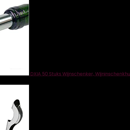
DXIA 50 Stuks Wijnschenker, Wijninschenkhu