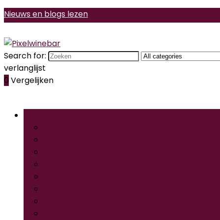
Nieuws en blogs lezen
Search for:
verlanglijst
0
Vergelijken
Bladeren door rubrieken
Wijnaccessoiresets
Wijnflesringen
Wijnkoelers
Wijnlabels
Wijnpompen
Wijnrekken
Wijnstoppers & -schenkers
Wijnthermometers