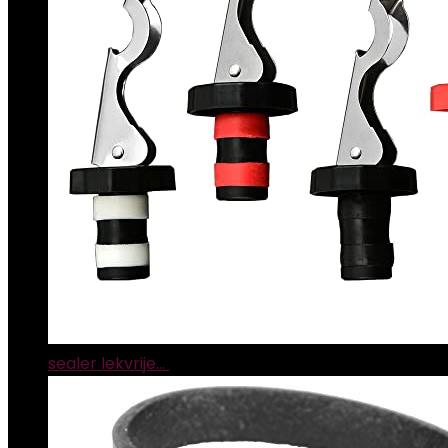
sealer lekvrije…
€
9.99