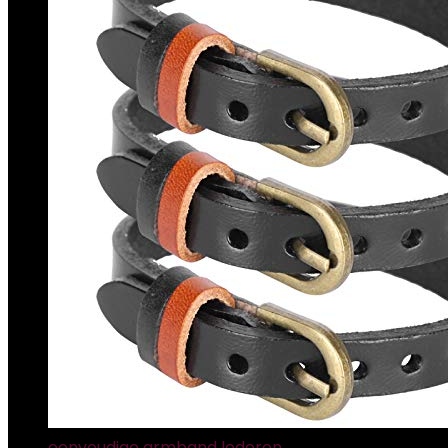
eenvoudige armband lederen…
€
11.39