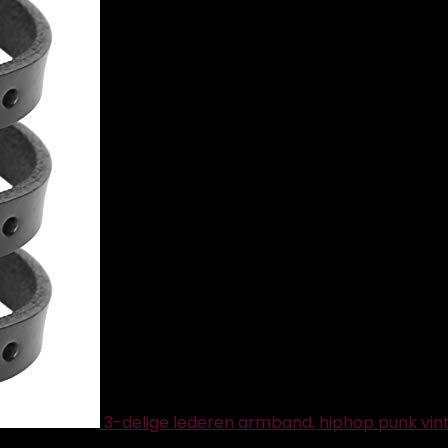
3-delige lederen armband, hiphop punk vi