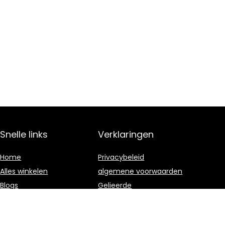
Snelle links
Verklaringen
Home
Privacybeleid
Alles winkelen
algemene voorwaarden
Blogs
Gelieerde
openbaarmaking
Onze webshops
Adverteren