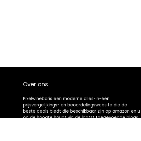
Over ons
Pixelwinebaris een moderne alles-in-één
prijsvergelijkings- en beoordelingswebsite die de
beste deals biedt die beschikbaar zijn op amazon en u
op de hoogte houdt via de laatst toegevoegde blogs.
Alle afbeeldingen zijn auteursrechtelijk beschermd
door hun respectievelijke eigenaren. Alle geciteerde
inhoud is afgeleid van hun respectievelijke bronnen.