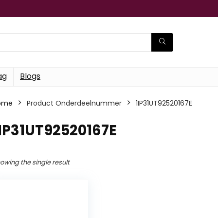
ag
Blogs
ome
Product Onderdeelnummer
‎1IP31UT92520167E
1IP31UT92520167E
owing the single result