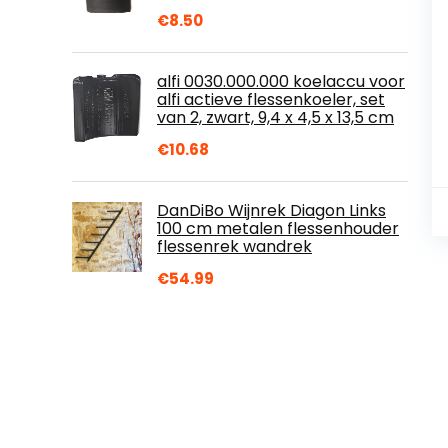
€
8.50
alfi 0030.000.000 koelaccu voor
alfi actieve flessenkoeler, set
van 2, zwart, 9,4 x 4,5 x 13,5 cm
€
10.68
DanDiBo Wijnrek Diagon Links
100 cm metalen flessenhouder
flessenrek wandrek
€
54.99