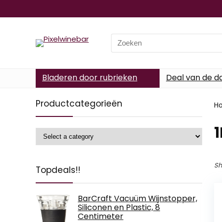
Search
for:
Bladeren door rubrieken
Deal van de d
Productcategorieën
H
‎
Sh
Topdeals!!
BarCraft Vacuüm Wijnstopper,
Siliconen en Plastic, 8
Centimeter