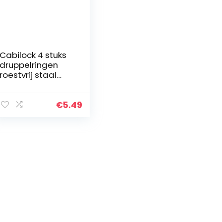
Cabilock 4 stuks
druppelringen
roestvrij staal
wijnring
herbruikbare
wijnfles rode wijn
€
5.49
flessen lekvrije
wijnschenktuit…