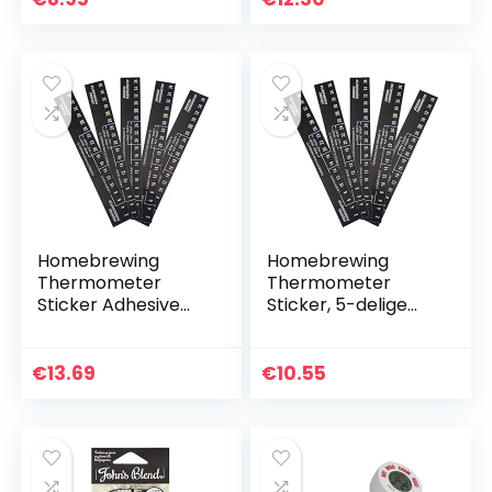
meten van Water
temperatuur
Vloeibaar Thuis…
Homebrewing
Homebrewing
Thermometer
Thermometer
Sticker Adhesive
Sticker, 5-delige
Beer Stick on
zelfklevende LCD-
Brewing Adhesive
thermometer
LCD Thermometer
Stickers –
€
13.69
€
10.55
voor het
Ontwikkeld voor
fermenteren van…
Homebrew 2-36C
Beer…