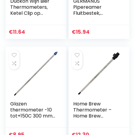
Duokon Wijn Bier
GERMANUS
Thermometers,
Pipereamer
Ketel Clip op
Fluitbestek,
Wijzerplaat
fluitkrabber,
Thermometer
telescopisch
Thuis Brew
€
11.64
€
15.94
Waterdichte
Digitale Instant
Keuken…
Glazen
Home Brew
thermometer -10
Thermometer –
tot+150C 300 mm
Home Brew
Lab &
Equipment
Wetenschappelijke
Brouwthermomete
Producten voor het
r voor wijn en bier
€
8.95
€
12.30