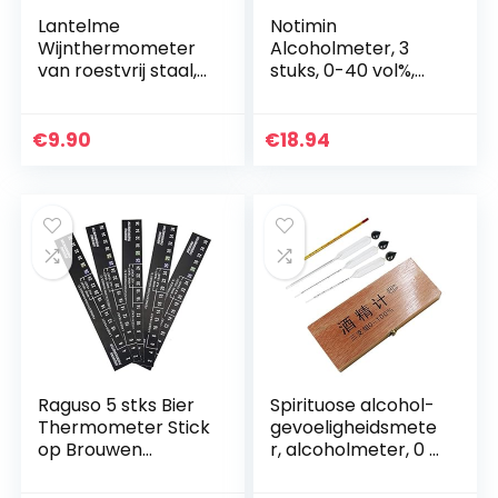
Lantelme
Notimin
Wijnthermometer
Alcoholmeter, 3
van roestvrij staal,
stuks, 0-40 vol%,
wijntemperatuurm
40-70 vol%, 70-100
eting voor wijnfles
vol%, alcoholmeter,
en wijnglas,
tester,
€
9.90
€
18.94
thermometer,
alcoholgehalte +
waterdicht…
glazen…
Raguso 5 stks Bier
Spirituose alcohol-
Thermometer Stick
gevoeligheidsmete
op Brouwen
r, alcoholmeter, 0 –
Thermometer
alcohol, per meter,
Zelfklevende LCD
3 stuks