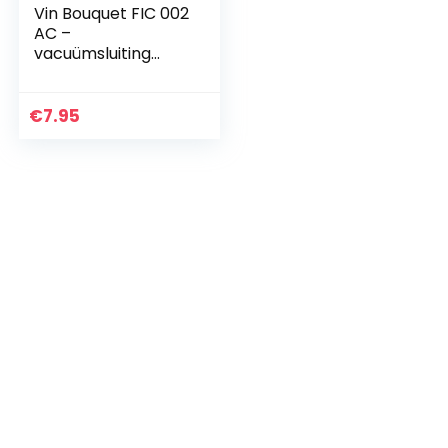
Vin Bouquet FIC 002
AC –
vacuümsluiting
voor elektrische
conserveringsdoze
n,
€
7.95
reserveonderdelen
voor elektrische…