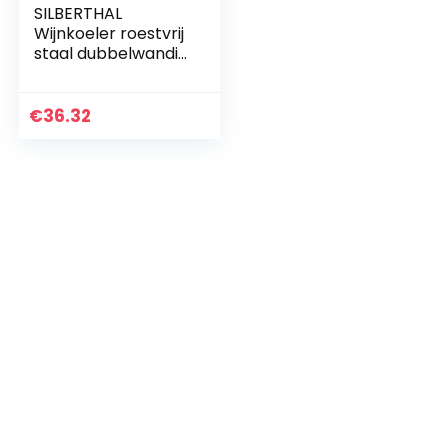
SILBERTHAL
Wijnkoeler roestvrij
staal dubbelwandig
– actieve koeling
met
koelmanchetten
€
36.32