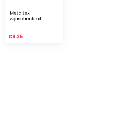
Metaltex
wijnschenktuit
€
9.25