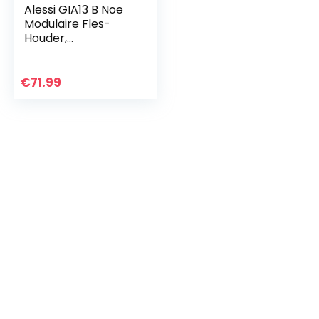
Alessi GIA13 B Noe
Modulaire Fles-
Houder,
thermoplastische
hars, Zwart
€
71.99