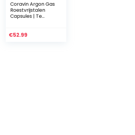
Coravin Argon Gas
Roestvrijstalen
Capsules | Te
gebruiken met
Coravin
Wijnbewaarsystee
€
52.99
m | Eén capsule
bewaart tot 15…