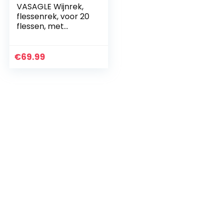
VASAGLE Wijnrek,
flessenrek, voor 20
flessen, met
glashouder, voor
kelder, keuken,
eetkamer,
€
69.99
industriële stijl, 50 x
32…