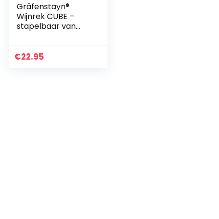
Gräfenstayn®
Wijnrek CUBE –
stapelbaar van
bamboehout voor
5 wijnflessen om
neer te zetten, te
€
22.95
leggen,
wandmontage…