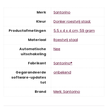
Merk
‎Santorino
Kleur
‎Donker roestvrij staal.
Productafmetingen
‎5.5 x 4 x 4 cm; 59 gram
Materiaal
‎Roestvrij staal
Automatische
‎Nee
uitschakeling
Fabrikant
‎Santorino®
Gegarandeerde
‎onbekend
software-updates
tot
Brand
Merk: Santorino