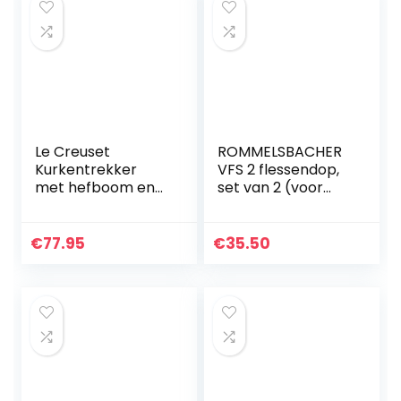
Le Creuset
ROMMELSBACHER
Kurkentrekker
VFS 2 flessendop,
met hefboom en
set van 2 (voor
foliesnijder,
vacuümsystemen
cadeauset met
van
wijnaccessoires,
Rommelsbacher,
€
77.95
€
35.50
voor alle
langere
kurksoorten, LM-
houdbaarheid voor
250…
spijsolie…