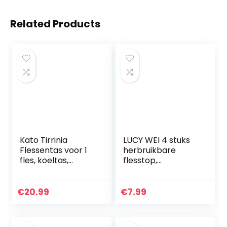
Related Products
Kato Tirrinia
LUCY WEI 4 stuks
Flessentas voor 1
herbruikbare
fles, koeltas,
flesstop,
geïsoleerde
wijnflesstoppers
wijntas, draagbare
voor het afdichten
wijnkoeltas met
van wijn,
€
20.99
€
7.99
riem voor picknick,
champagne,
party…
drank, frisdrank
en…