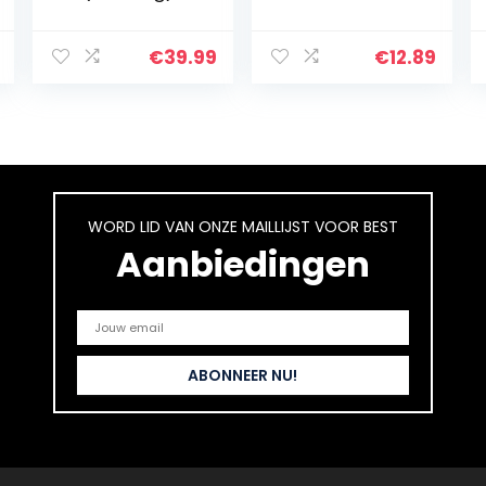
het perfecte
Champagne/Wij
wijncadeau met
n – Champagne
kurkentrekker als
Stoppers
€
39.99
€
12.89
wijnopener,
Vacuüm met
wijnbeluchter…
Datum Marker,
Herbruikbare
Fles Stoppers
Saver…
WORD LID VAN ONZE MAILLIJST VOOR BEST
Aanbiedingen