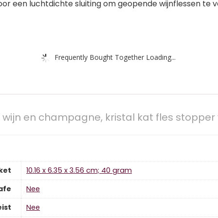
voor een luchtdichte sluiting om geopende wijnflessen te
Frequently Bought Together Loading...
wijn en champagne, kristal kat fles stopper 
ket
‎10.16 x 6.35 x 3.56 cm; 40 gram
afe
‎Nee
ist
‎Nee