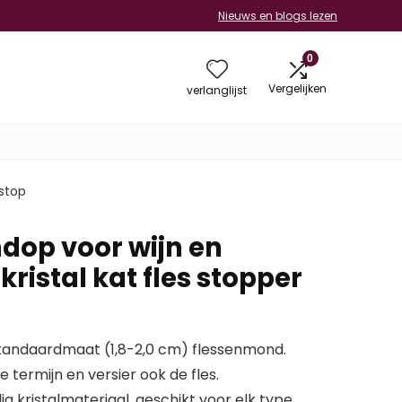
Nieuws en blogs lezen
0
Vergelijken
verlanglijst
 stop
ndop voor wijn en
istal kat fles stopper
 standaardmaat (1,8-2,0 cm) flessenmond.
e termijn en versier ook de fles.
kristalmateriaal, geschikt voor elk type