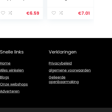
wijnschenktuit,
Grappige Wijn
inschenkhulp,
Kurk Stoppers
wijn,
Champagne
€
6.59
€
7.01
inschenkhulp,
Fles Stopper Fles
druppelhulp,
Sealer voor
herbruikbare
Flessen…
druppelvrije…
Snelle links
Verklaringen
Home
Privacybeleid
Alles winkelen
algemene voorwaarden
Blogs
Gelieerde
openbaarmaking
Onze webshops
Adverteren