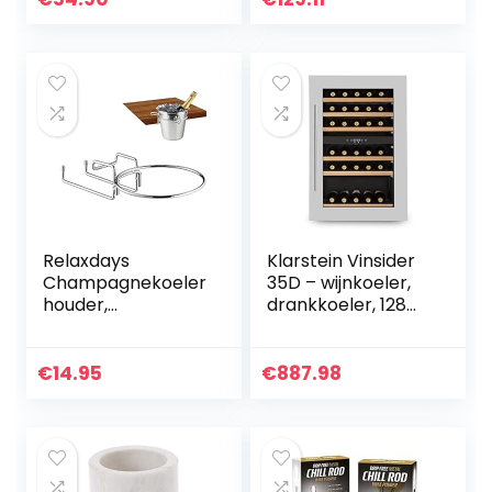
highlight in de tuin…
Relaxdays
Klarstein Vinsider
Champagnekoeler
35D – wijnkoeler,
houder,
drankkoeler, 128
tafelhouder voor
liter, 41 flessen, 6
wijnkoeler met een
houten
diameter van 18
inzetstukken, 2
€
14.95
€
887.98
cm,
zones, ingebouwd…
ruimtebesparend…