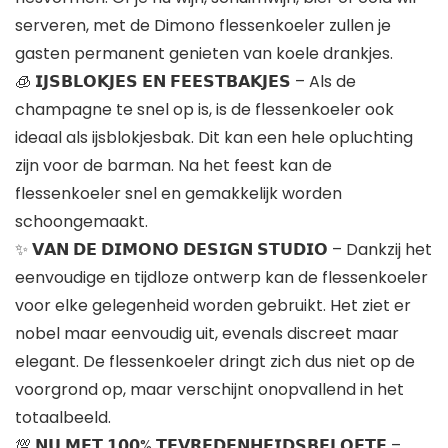
serveren, met de Dimono flessenkoeler zullen je
gasten permanent genieten van koele drankjes.
🧊 𝗜𝗝𝗦𝗕𝗟𝗢𝗞𝗝𝗘𝗦 𝗘𝗡 𝗙𝗘𝗘𝗦𝗧𝗕𝗔𝗞𝗝𝗘𝗦 – Als de
champagne te snel op is, is de flessenkoeler ook
ideaal als ijsblokjesbak. Dit kan een hele opluchting
zijn voor de barman. Na het feest kan de
flessenkoeler snel en gemakkelijk worden
schoongemaakt.
✨ 𝗩𝗔𝗡 𝗗𝗘 𝗗𝗜𝗠𝗢𝗡𝗢 𝗗𝗘𝗦𝗜𝗚𝗡 𝗦𝗧𝗨𝗗𝗜𝗢 – Dankzij het
eenvoudige en tijdloze ontwerp kan de flessenkoeler
voor elke gelegenheid worden gebruikt. Het ziet er
nobel maar eenvoudig uit, evenals discreet maar
elegant. De flessenkoeler dringt zich dus niet op de
voorgrond op, maar verschijnt onopvallend in het
totaalbeeld.
💯 𝗡𝗨 𝗠𝗘𝗧 𝟭𝟬𝟬% 𝗧𝗘𝗩𝗥𝗘𝗗𝗘𝗡𝗛𝗘𝗜𝗗𝗦𝗕𝗘𝗟𝗢𝗙𝗧𝗘 –