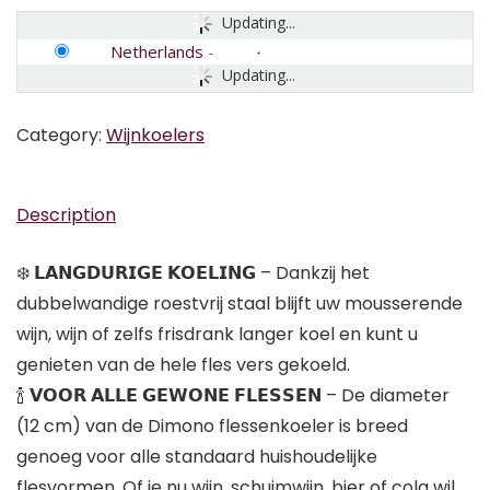
Updating...
Netherlands
-
Updating...
Category:
Wijnkoelers
Description
❄️ 𝗟𝗔𝗡𝗚𝗗𝗨𝗥𝗜𝗚𝗘 𝗞𝗢𝗘𝗟𝗜𝗡𝗚 – Dankzij het
dubbelwandige roestvrij staal blijft uw mousserende
wijn, wijn of zelfs frisdrank langer koel en kunt u
genieten van de hele fles vers gekoeld.
🍾 𝗩𝗢𝗢𝗥 𝗔𝗟𝗟𝗘 𝗚𝗘𝗪𝗢𝗡𝗘 𝗙𝗟𝗘𝗦𝗦𝗘𝗡 – De diameter
(12 cm) van de Dimono flessenkoeler is breed
genoeg voor alle standaard huishoudelijke
flesvormen. Of je nu wijn, schuimwijn, bier of cola wil