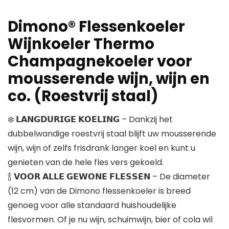
Dimono® Flessenkoeler
Wijnkoeler Thermo
Champagnekoeler voor
mousserende wijn, wijn en
co. (Roestvrij staal)
❄️ 𝗟𝗔𝗡𝗚𝗗𝗨𝗥𝗜𝗚𝗘 𝗞𝗢𝗘𝗟𝗜𝗡𝗚 – Dankzij het
dubbelwandige roestvrij staal blijft uw mousserende
wijn, wijn of zelfs frisdrank langer koel en kunt u
genieten van de hele fles vers gekoeld.
🍾 𝗩𝗢𝗢𝗥 𝗔𝗟𝗟𝗘 𝗚𝗘𝗪𝗢𝗡𝗘 𝗙𝗟𝗘𝗦𝗦𝗘𝗡 – De diameter
(12 cm) van de Dimono flessenkoeler is breed
genoeg voor alle standaard huishoudelijke
flesvormen. Of je nu wijn, schuimwijn, bier of cola wil