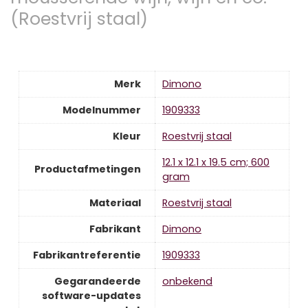
(Roestvrij staal)
Merk
‎Dimono
Modelnummer
‎1909333
Kleur
‎Roestvrij staal
‎12.1 x 12.1 x 19.5 cm; 600
Productafmetingen
gram
Materiaal
‎Roestvrij staal
Fabrikant
‎Dimono
Fabrikantreferentie
‎1909333
Gegarandeerde
‎onbekend
software-updates