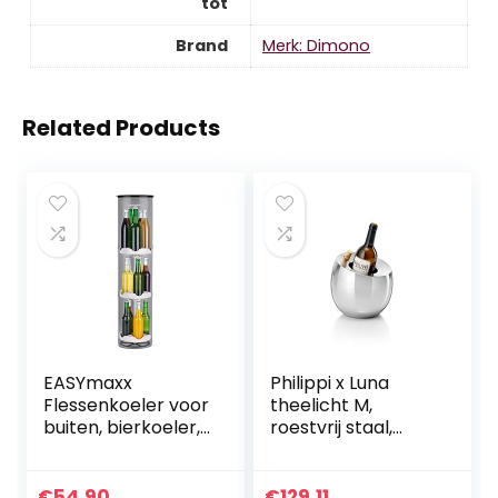
tot
Brand
Merk: Dimono
Related Products
EASYmaxx
Philippi x Luna
Flessenkoeler voor
theelicht M,
buiten, bierkoeler,
roestvrij staal,
campingkoelkast,
medium
flessenkoelkast,
tot 15 flessen,
€
54.90
€
129.11