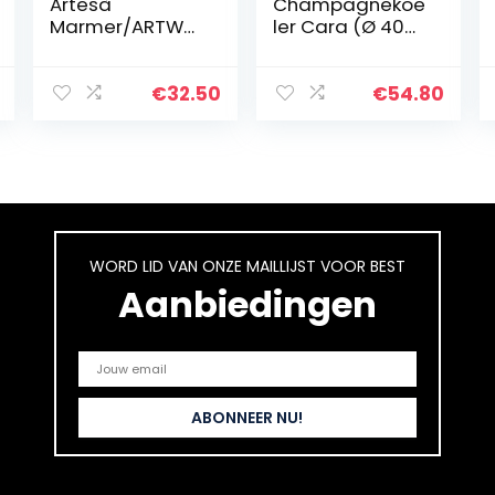
Artesà
Champagnekoe
Marmer/ARTWC
ler Cara (Ø 40
OOL Wijnkoeler,
cm, groot) van
12 X 12 X 19 Cm,
roestvrij staal –
Wit
flessenkoeler,
€
32.50
€
54.80
champagnekoel
er – drankkoeler
voor 6…
WORD LID VAN ONZE MAILLIJST VOOR BEST
Aanbiedingen