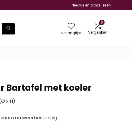
Nieuws en blogs lezen
0
Vergelijken
verlanglijst
r Bartafel met koeler
(Ø x H)
uurzaam en weerbestendig