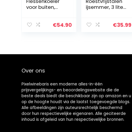
Flessenkoeler
Roestvrijstalen
voor buiten,
ijsemmer, 3 liter,
bierkoeler,
ijsblokjesschaal
campingkoelkas
met deksel en
t,
ijstang,
€
54.90
€
35.99
flessenkoelkast,
ijsblokjeshouder,
tot 15 flessen,
dubbelwandige
highlight in de
…
tuin…
Over ons
Pixelwinebaris een moderne alles-in-één
prijsvergelijkings- en beoordelingswebsite die de
beste deals biedt die beschikbaar zijn op amazon en u
op de hoogte houdt via de laatst toegevoegde blogs.
Alle afbeeldingen zijn auteursrechtelijk beschermd
door hun respectievelijke eigenaren. Alle geciteerde
inhoud is afgeleid van hun respectievelijke bronnen.