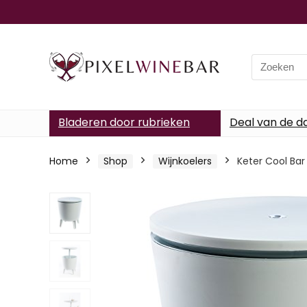
Search
for:
Bladeren door rubrieken
Deal van de d
Home
Shop
Wijnkoelers
Keter Cool Bar