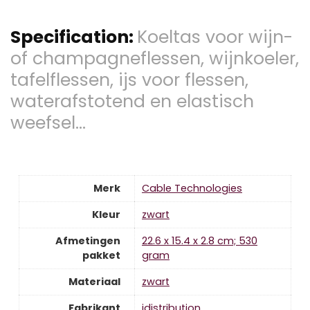
Specification:
Koeltas voor wijn-
of champagneflessen, wijnkoeler,
tafelflessen, ijs voor flessen,
waterafstotend en elastisch
weefsel…
Merk
‎Cable Technologies
Kleur
‎zwart
Afmetingen
‎22.6 x 15.4 x 2.8 cm; 530
pakket
gram
Materiaal
‎zwart
Fabrikant
‎idistribution