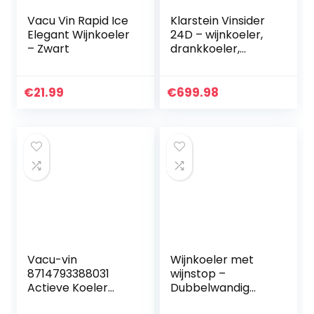
Vacu Vin Rapid Ice
Klarstein Vinsider
Elegant Wijnkoeler
24D – wijnkoeler,
– Zwart
drankkoeler,
minikoelkast, 3
houten
inzetstukken,
€
21.99
€
699.98
temperatuur
regelbaar, 1
koelzone…
Vacu-vin
Wijnkoeler met
8714793388031
wijnstop –
Actieve Koeler
Dubbelwandig
Wijn Zilver, Chroom
roestvrij staal –