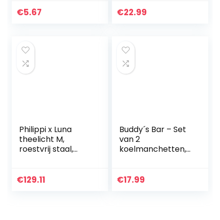
Houdt lang koel –
Vaatwasmachineb
€
5.67
€
22.99
estendig
Philippi x Luna
Buddy´s Bar – Set
theelicht M,
van 2
roestvrij staal,
koelmanchetten,
medium
voor flessen tot Ø
9,5 cm,
flessenkoeler voor
€
129.11
€
17.99
champagne- en
champagneflesse
n…