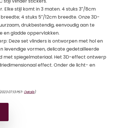
C stijl vlinder stickers.
leur. Elke stijl komt in 3 maten. 4 stuks 3″/8cm
 breedte; 4 stuks 5″/12cm breedte. Onze 3D-
 duurzaam, drukbestendig, eenvoudig aan te
e en gladde oppervlakken.
rp: Deze set vlinders is ontworpen met hol en
n en levendige vormen, delicate gedetailleerde
d met spiegelmateriaal. Het 3D-effect ontwerp
 driedimensionaal effect. Onder de licht- en
2023 07:13 PST-
Details
)