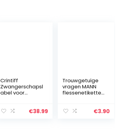
Crintiff
Trouwgetuige
Zwangerschapsl
vragen MANN
abel voor
flessenetiketten
wijnfles met
om te krassen
gepersonaliseer
BRO cadeau
de
getuigen
€
38.99
€
3.90
wijnfleshanger,
motief: wijnrol,
babyroutte,
verrassing…