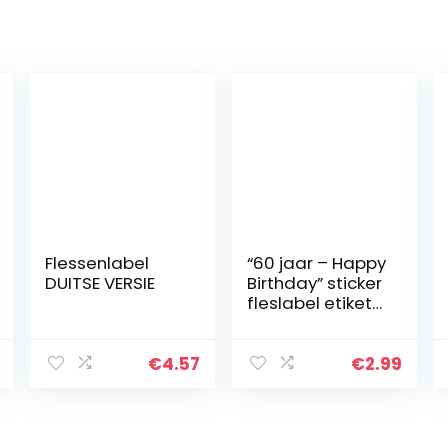
Flessenlabel
“60 jaar – Happy
DUITSE VERSIE
Birthday” sticker
fleslabel etiket
60e verjaardag
ovaal goud
elegant
€
4.57
€
2.99