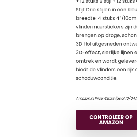
+ 12 stuks B stijl + 12 stuks 
Stijl: Drie stijlen in één k
breedte; 4 stuks 4″/10cm
vlindermuurstickers zijn
brengen op droge, schon
3D Hol uitgesneden ontwe
3D-effect, sierlijke lijne
omtrek en wordt gelever
biedt de vlinders een rijk
schaduwconditie.
Amazon.nl Price:
€
8.39
(as of 10/04/
CONTROLEER OP
AMAZON