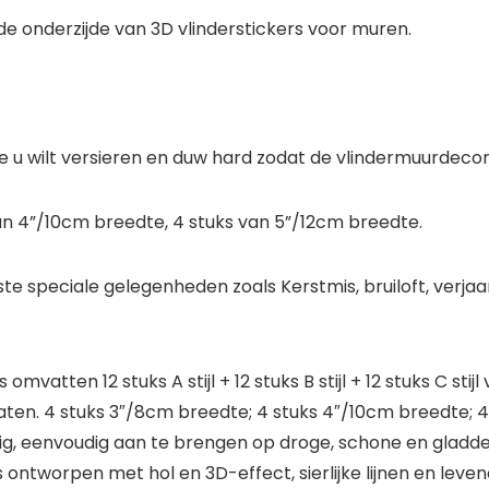
de onderzijde van 3D vlinderstickers voor muren.
die u wilt versieren en duw hard zodat de vlindermuurdecor
an 4”/10cm breedte, 4 stuks van 5”/12cm breedte.
 speciale gelegenheden zoals Kerstmis, bruiloft, verjaard
vatten 12 stuks A stijl + 12 stuks B stijl + 12 stuks C stijl 
 in 3 maten. 4 stuks 3″/8cm breedte; 4 stuks 4″/10cm breedte
dig, eenvoudig aan te brengen op droge, schone en gladd
s ontworpen met hol en 3D-effect, sierlijke lijnen en lev