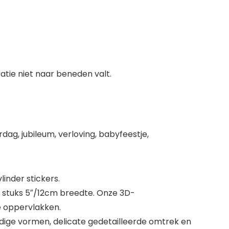
atie niet naar beneden valt.
ag, jubileum, verloving, babyfeestje,
vlinder stickers.
; 4 stuks 5″/12cm breedte. Onze 3D-
e oppervlakken.
endige vormen, delicate gedetailleerde omtrek en