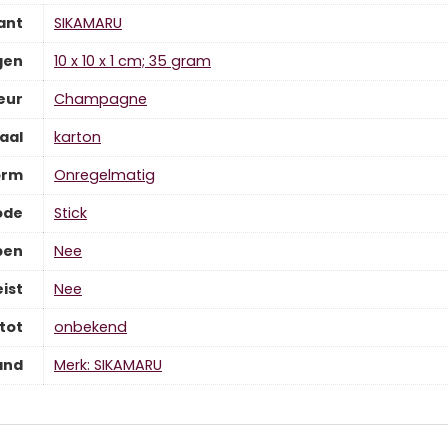
ant
‎SIKAMARU
gen
‎10 x 10 x 1 cm; 35 gram
eur
‎Champagne
aal
‎karton
orm
‎Onregelmatig
ode
‎Stick
pen
‎Nee
ist
‎Nee
tot
‎onbekend
and
Merk: SIKAMARU