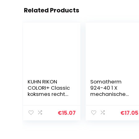
Related Products
KUHN RIKON
Somatherm
COLORI+ Classic
924-40 1 X
koksmes recht
mechanische
lemmet met
vulstandindicat
lemmetbescher
or voor
ming, anti-
verwarmingsolie
€
15.07
€
17.05
aanbaklaag,
-tank, mannelijk,
roestvrij staal,
50/60
30 cm, groen