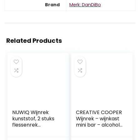
Brand
Merk: DanDiBo
Related Products
NUWIQ Wijnrek
CREATIVE COOPER
kunststof, 2 stuks
Wijnrek – wijnkast
flessenrek
mini bar – alcohol
Europese stijl
kast man – wijnvat
wijnfles display
– vat bar –