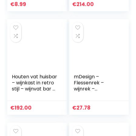
stapelmat voor
wijnbaar – barkast
€
8.99
€
214.00
koelkast eetkamer
– 80 cm hoog…
blauw…
Houten vat huisbar
mDesign –
– wijnkast in retro
Flessenrek –
stijl – wijnvat bar –
wijnrek –
wijnrek hout –
waterflessen/wijnfl
houten bar 80 cm
essen – met 3
hoog – elegante
etages en 9
€
192.00
€
27.78
meubels…
houders – voor
aanrechten,
voorraadkasten…