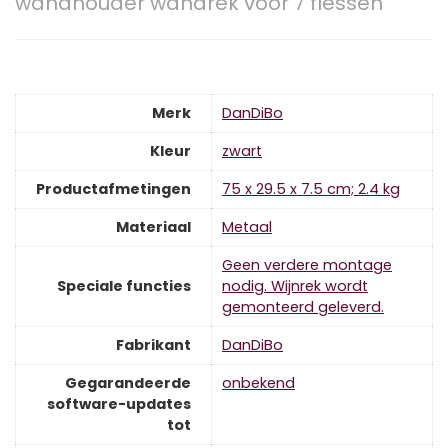
wandhouder wandrek voor 7 flessen
Merk
‎DanDiBo
Kleur
‎zwart
Productafmetingen
‎75 x 29.5 x 7.5 cm; 2.4 kg
Materiaal
‎Metaal
‎Geen verdere montage
Speciale functies
nodig. Wijnrek wordt
gemonteerd geleverd.
Fabrikant
‎DanDiBo
Gegarandeerde
‎onbekend
software-updates
tot