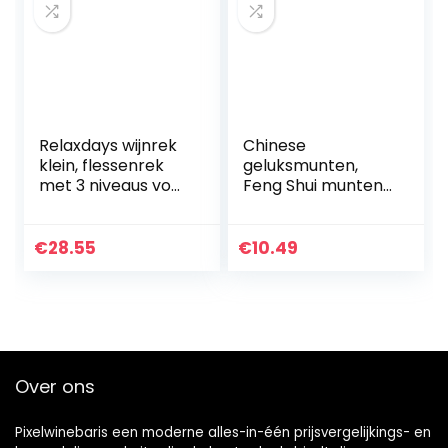
Relaxdays wijnrek
Chinese
klein, flessenrek
geluksmunten,
met 3 niveaus voor
Feng Shui munten
12 flessen wijn,
I-Ching munten
naturel, hout, 42 x
Chinese munten
21 x 28 cm
geluksmunten
€
28.55
€
10.49
Feng Shui Ching
munten
traditionele…
Over ons
Pixelwinebaris een moderne alles-in-één prijsvergelijkings- en