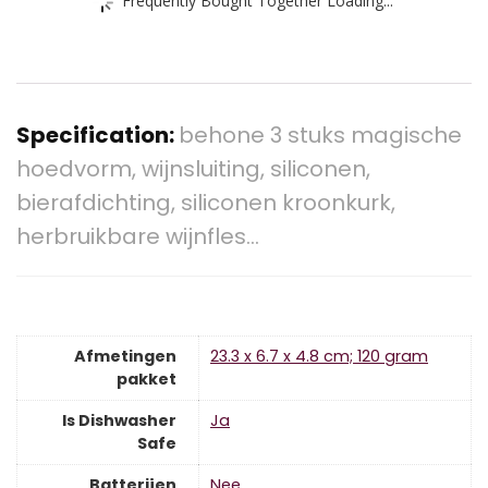
Specification:
behone 3 stuks magische
hoedvorm, wijnsluiting, siliconen,
bierafdichting, siliconen kroonkurk,
herbruikbare wijnfles…
Afmetingen
‎23.3 x 6.7 x 4.8 cm; 120 gram
pakket
Is Dishwasher
‎Ja
Safe
Batterijen
‎Nee