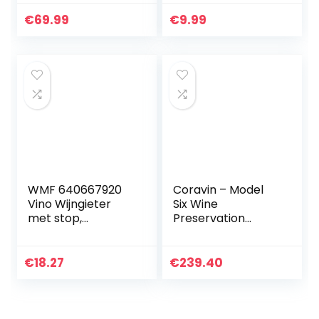
minuten
Tapered Spout,
decanteren |
Caps & Cleaning
€
69.99
€
9.99
Hoogwaardige
Brush Mixed Set
beluchter
Bottle Pourers…
gemaakt van…
WMF 640667920
Coravin – Model
Vino Wijngieter
Six Wine
met stop,
Preservation
Dagenlang Verse
System – 3 Gas
Wijn, Druppelvrij
Capsules, 2 Screw
Schenken,
Caps and Carry
€
18.27
€
239.40
Luchtichte
Case – Silver
Afsluiting,
Effectieve…