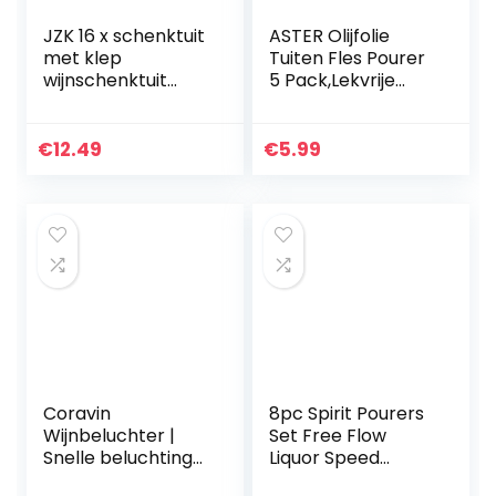
JZK 16 x schenktuit
ASTER Olijfolie
met klep
Tuiten Fles Pourer
wijnschenktuit
5 Pack,Lekvrije
voor jenever, olie
Liquor Pourers met
en wijn, cocktails,
Stofkappen Olie
feesten, shots en
Uitloop Liquor Spirit
€
12.49
€
5.99
bars
Drinks…
Coravin
8pc Spirit Pourers
Wijnbeluchter |
Set Free Flow
Snelle beluchting
Liquor Speed
gelijk aan 60-90
Pourers with