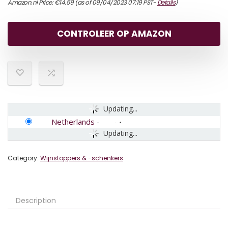
Amazon.nl Price:
€
14.59
(as of 09/04/2023 07:19 PST-
Details
)
CONTROLEER OP AMAZON
Updating...
Netherlands
-
Updating...
Category:
Wijnstoppers & -schenkers
Description