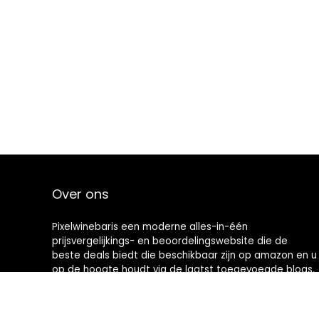
Over ons
Pixelwinebaris een moderne alles-in-één
prijsvergelijkings- en beoordelingswebsite die de
beste deals biedt die beschikbaar zijn op amazon en u
op de hoogte houdt via de laatst toegevoegde blogs.
Alle afbeeldingen zijn auteursrechtelijk beschermd
door hun respectievelijke eigenaren. Alle geciteerde
inhoud is afgeleid van hun respectievelijke bronnen.