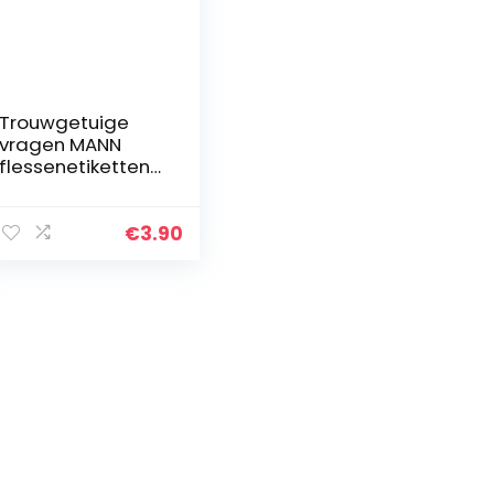
Trouwgetuige
vragen MANN
flessenetiketten
om te krassen
BRO cadeau
getuigen
€
3.90