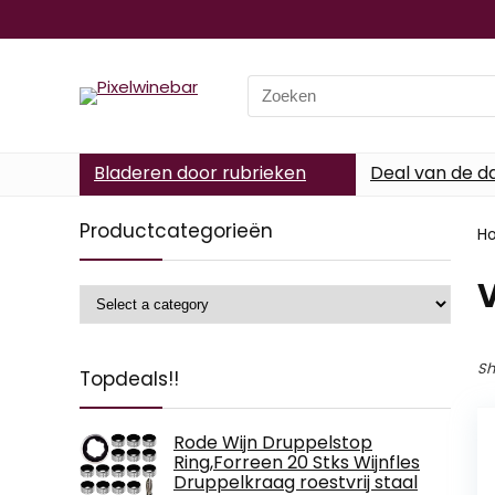
Search
for:
Bladeren door rubrieken
Deal van de d
Productcategorieën
H
‎
Sh
Topdeals!!
Rode Wijn Druppelstop
Ring,Forreen 20 Stks Wijnfles
Druppelkraag roestvrij staal