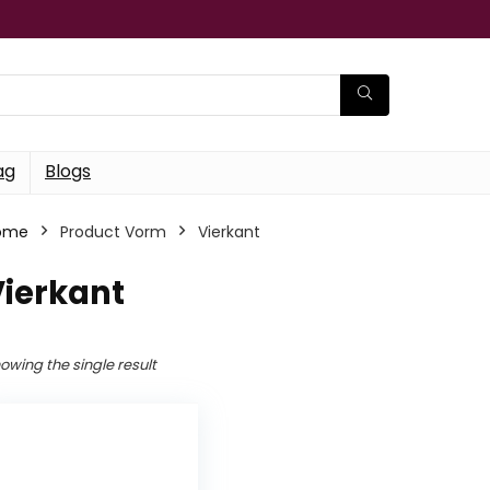
ag
Blogs
ome
Product Vorm
‎Vierkant
Vierkant
owing the single result