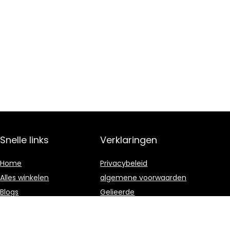
Snelle links
Verklaringen
Home
Privacybeleid
Alles winkelen
algemene voorwaarden
Blogs
Gelieerde
openbaarmaking
Onze webshops
Adverteren