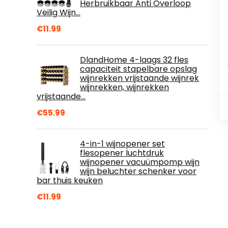
Herbruikbaar Anti Overloop
Veilig Wijn…
€
11.99
DlandHome 4-laags 32 fles
capaciteit stapelbare opslag
wijnrekken vrijstaande wijnrek
wijnrekken, wijnrekken
vrijstaande…
€
55.99
4-in-1 wijnopener set
flesopener luchtdruk
wijnopener vacuümpomp wijn
wijn beluchter schenker voor
bar thuis keuken
€
11.99