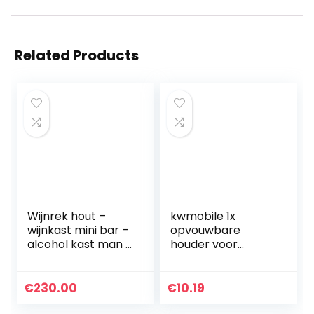
Related Products
Wijnrek hout –
kwmobile 1x
wijnkast mini bar –
opvouwbare
alcohol kast man –
houder voor
barkast met
flessen en blikjes –
ledlampen – 80
Voor koelkast en
cm hoog – retro
voorraadkast –
€
230.00
€
10.19
decoratie bar
Siliconen