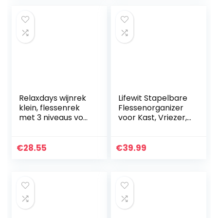
plank…
flessenhouder in
zwart…
Relaxdays wijnrek
Lifewit Stapelbare
klein, flessenrek
Flessenorganizer
met 3 niveaus voor
voor Kast, Vriezer,
12 flessen wijn,
Voorraadkast –
naturel, hout, 42 x
Plastic
21 x 28 cm
Waterfleshouder
€
28.55
€
39.99
voor
Keukenwerkblado
pslag…