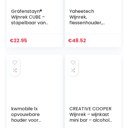
Gräfenstayn®
Yaheetech
Wijnrek CUBE –
Wijnrek,
stapelbaar van
flessenhouder,
bamboehout voor
flessenrek,
5 wijnflessen om
opbergrek voor
neer te zetten, te
aan de muur, van
€
22.95
€
48.52
leggen,
metaal, 10 flessen,
wandmontage…
zwart
kwmobile 1x
CREATIVE COOPER
opvouwbare
Wijnrek – wijnkast
houder voor
mini bar – alcohol
flessen en blikjes –
kast man – wijnvat