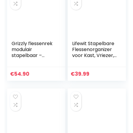
Grizzly flessenrek
Lifewit Stapelbare
modulair
Flessenorganizer
stapelbaar –
voor Kast, Vriezer,
wijnrek voor 36
Voorraadkast –
flessen – rek-
Plastic
systeem antraciet
Waterfleshouder
€
54.90
€
39.99
voor
Keukenwerkblado
pslag…