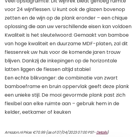
Veel opslagruimte: Dit wijnrek biedt genoeg ruimte
voor 24 wijnflessen. U kunt ook de glazen bovenop
zetten en de wijn op de plank eronder – een chique
oplossing die aan uw verschillende eisen kan voldoen
Kwaliteit is het sleutelwoord: Gemaakt van bamboe
van hoge kwaliteit en duurzame MDF-platen, zal dit
flessenrek uw huis voor de komende jaren trouw
blijven. Dankzij de inkepingen op de horizontale
latten liggen de flessen altijd stabiel
Een echte blikvanger: de combinatie van zwart
bamboeframe en bruin oppervlak geeft deze plank
een unieke stijl. De mooi gevormde plank past zich
flexibel aan elke ruimte aan – gebruik hem in de
kelder, eetkamer of keuken
Amazon.nl Price:
€
70.99
(as of 07/04/2023 07:00 PST-
Details
)