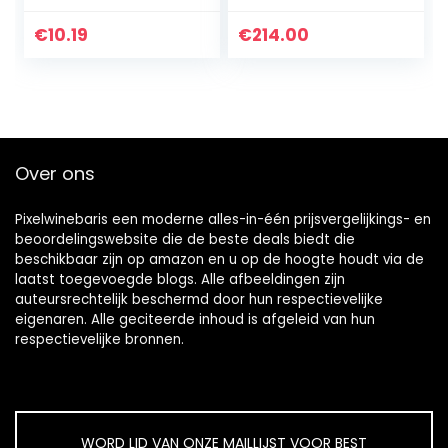
Voor koelkast en
– vat bar –
voorraadkast –
wijnbaar – barkast
€
10.19
€
214.00
Siliconen
– 80 cm hoog…
flessenhouder in
zwart…
Over ons
Pixelwinebaris een moderne alles-in-één prijsvergelijkings- en
beoordelingswebsite die de beste deals biedt die
beschikbaar zijn op amazon en u op de hoogte houdt via de
laatst toegevoegde blogs. Alle afbeeldingen zijn
auteursrechtelijk beschermd door hun respectievelijke
eigenaren. Alle geciteerde inhoud is afgeleid van hun
respectievelijke bronnen.
WORD LID VAN ONZE MAILLIJST VOOR BEST