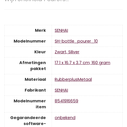
Merk
‎SENHAI
Modelnummer
‎SH-bottle_pourer_10
Kleur
‎Zwart, Siliver
Afmetingen
‎17.1 x 16.7 x 3.7 cm; 160 gram
pakket
Materiaal
‎RubberplusMetaal
Fabrikant
‎SENHAI
Modelnummer
‎8541916659
item
Gegarandeerde
‎onbekend
software-