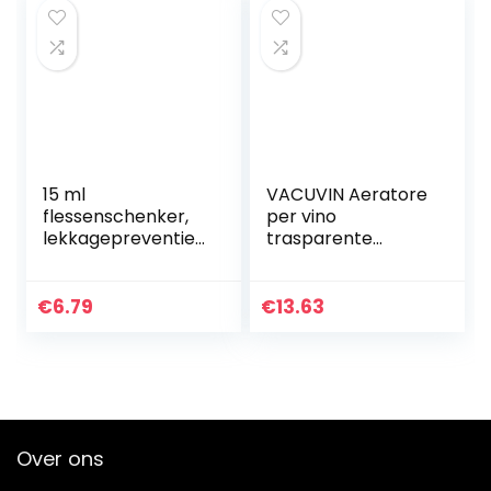
15 ml
VACUVIN Aeratore
flessenschenker,
per vino
lekkagepreventie
trasparente
maatflesschenker,
Accessori da
hard plastic
cucina
cocktaildispenser
€
6.79
€
13.63
voor pubs,
clubs(wit)
Over ons