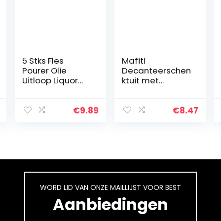
5 Stks Fles
Mafiti
Pourer Olie
Decanteerschen
Uitloop Liquor
ktuit met
Spirit Drankjes
beluchter,
Pourer Olijfolie
wijnbeluchter,
Pourer Flip Top
schenktuit,
€
9.89
€
8.47
Fles met Stof
druppelvrije
Caps voor Bar
rode wijn
en…
schenktuit,
wijnkaraf…
WORD LID VAN ONZE MAILLIJST VOOR BEST
Aanbiedingen