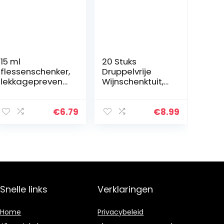
15 ml
20 Stuks
flessenschenker,
Druppelvrije
lekkagepreventi
Wijnschenktuit,
e
Druppelvrije
maatflesschenk
Wijnschenker,
er, hard plastic
Herbruikbare
€
6.79
€
8.99
cocktaildispens
wijn Schenker,
er voor pubs,
Schenker voor
clubs(wit)
Wijnflessen…
Snelle links
Verklaringen
Home
Privacybeleid