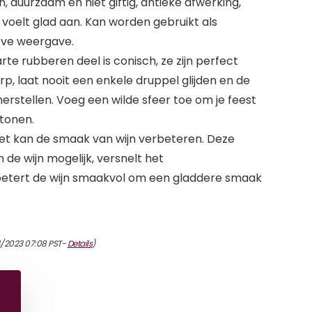
n, duurzaam en niet giftig, antieke afwerking,
n voelt glad aan. Kan worden gebruikt als
eve weergave.
rte rubberen deel is conisch, ze zijn perfect
p, laat nooit een enkele druppel glijden en de
s herstellen. Voeg een wilde sfeer toe om je feest
 tonen.
 kan de smaak van wijn verbeteren. Deze
 de wijn mogelijk, versnelt het
rbetert de wijn smaakvol om een gladdere smaak
4/2023 07:08 PST-
Details
)