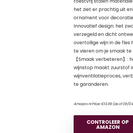
roestvrij stalen materiale
het ziet er prachtig uit e
ornament voor decorati
Innovatief design: het zwa
verzegeld en dicht ontwer
overtollige wijn in de fle
te vieren om je smaak te
【Smaak verbeteren】: het
wijnstop maakt zuurstof in
wijnventilatieproces, ve
te garanderen.
Amazon.nl Price:
€
13.99
(as of 09/0
CONTROLEER OP
AMAZON