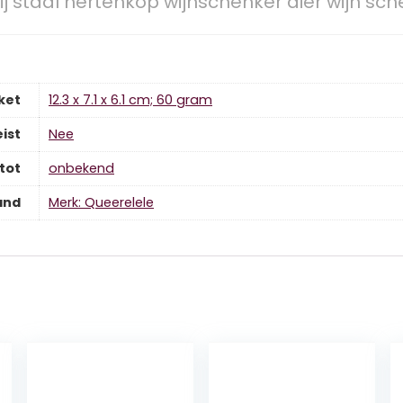
ij staal hertenkop wijnschenker dier wijn schen
ket
‎12.3 x 7.1 x 6.1 cm; 60 gram
ist
‎Nee
tot
‎onbekend
and
Merk: Queerelele