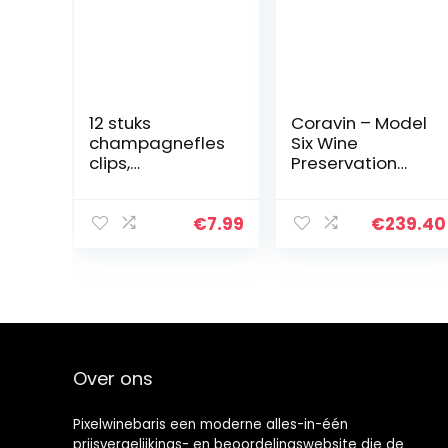
12 stuks
Coravin – Model
champagnefles
Six Wine
clips,
Preservation
champagnefles
System – 3 Gas
sterretjes clips
Capsules, 2
champagne fles
Screw Caps and
€
7.99
€
239.40
enkele houder
Carry Case –
champagne fles
Silver
extender clips…
Over ons
Pixelwinebaris een moderne alles-in-één
prijsvergelijkings- en beoordelingswebsite die de