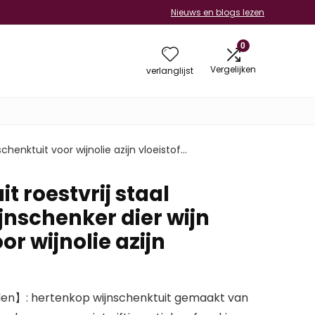
Nieuws en blogs lezen
0
Vergelijken
verlanglijst
chenktuit voor wijnolie azijn vloeistof…
t roestvrij staal
jnschenker dier wijn
or wijnolie azijn
en】: hertenkop wijnschenktuit gemaakt van