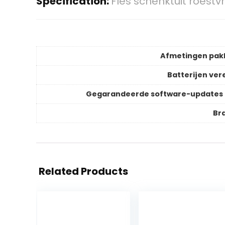
Specification:
Fles schenktuit roestvr
Afmetingen pak
Batterijen vere
Gegarandeerde software-updates 
Br
Related Products