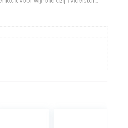
ktuit voor wijnolie azijn vloeistof…